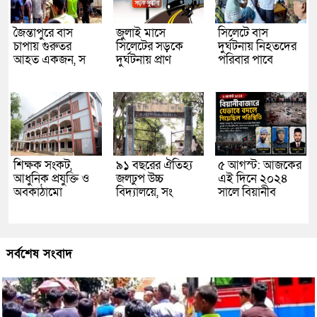
জৈন্তাপুরে বাস
জুলাই মাসে
সিলেটে বাস
চাপায় গুরুতর
সিলেটের সড়কে
দুর্ঘটনায় নিহতদের
আহত একজন, স
দুর্ঘটনায় প্রাণ
পরিবার পাবে
শিক্ষক সংকট,
৯১ বছরের ঐতিহ্য
৫ আগস্ট: আজকের
আধুনিক প্রযুক্তি ও
জলঢুপ উচ্চ
এই দিনে ২০২৪
অবকাঠামো
বিদ্যালয়ে, সং
সালে বিয়ানীব
সর্বশেষ সংবাদ