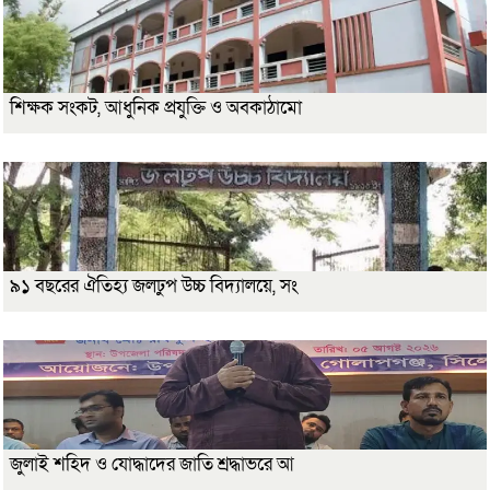
শিক্ষক সংকট, আধুনিক প্রযুক্তি ও অবকাঠামো
৯১ বছরের ঐতিহ্য জলঢুপ উচ্চ বিদ্যালয়ে, সং
জুলাই শহিদ ও যোদ্ধাদের জাতি শ্রদ্ধাভরে আ