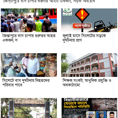
জৈন্তাপুরে বাস চাপায় গুরুতর আহত একজন, সড়ক অবরোধ
জৈন্তাপুরে বাস চাপায় গুরুতর আহত
জুলাই মাসে সিলেটের সড়কে
একজন, স
দুর্ঘটনায় প্রাণ
সিলেটে বাস দুর্ঘটনায় নিহতদের
শিক্ষক সংকট, আধুনিক প্রযুক্তি ও
পরিবার পাবে
অবকাঠামো