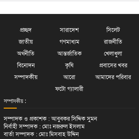
প্রচ্ছদ
সারাদেশ
সিলেট
জাতীয়
গণমাধ্যম
রাজনীতি
অর্থনীতি
আন্তর্জাতিক
খেলাধুলা
বিনোদন
কৃষি
প্রবাসের খবর
সম্পাদকীয়
আরো
আমাদের পরিবার
ফটো গ্যালারী
সম্পাদকীয় :
সম্পাদক ও প্রকাশক : আবুবকর সিদ্দিক সুমন
নির্বাহী সম্পাদক : মোঃ নজরুল ইসলাম
বার্তা সম্পাদক : মোঃ মিসবাহ উদ্দিন