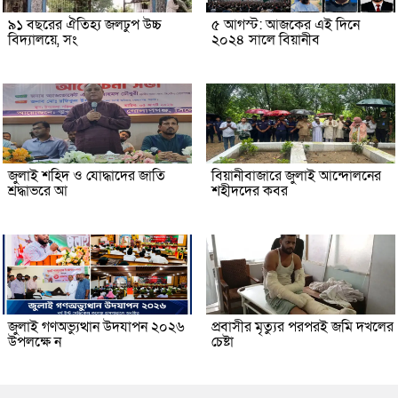
৯১ বছরের ঐতিহ্য জলঢুপ উচ্চ
৫ আগস্ট: আজকের এই দিনে
বিদ্যালয়ে, সং
২০২৪ সালে বিয়ানীব
জুলাই শহিদ ও যোদ্ধাদের জাতি
বিয়ানীবাজারে জুলাই আন্দোলনের
শ্রদ্ধাভরে আ
শহীদদের কবর
জুলাই গণঅভ্যুত্থান উদযাপন ২০২৬
প্রবাসীর মৃত্যুর পরপরই জমি দখলের
উপলক্ষে ন
চেষ্টা