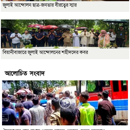
জুলাই আন্দোলন ছাত্র-জনতার বীরত্বের স্মার
বিয়ানীবাজারে জুলাই আন্দোলনের শহীদদের কবর
আলোচিত সংবাদ