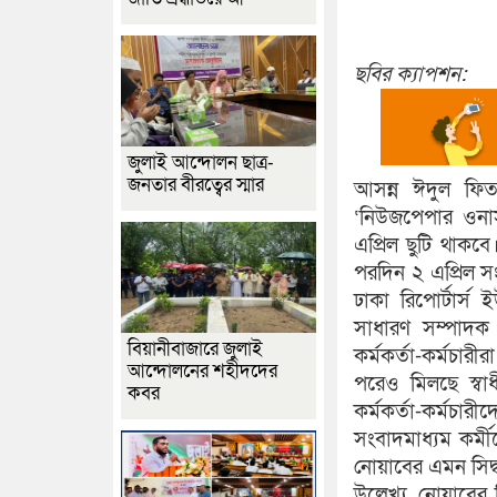
ছবির ক্যাপশন:
জুলাই আন্দোলন ছাত্র-
জনতার বীরত্বের স্মার
আসন্ন ঈদুল ফিত
‘নিউজপেপার ওনার
এপ্রিল ছুটি থাকবে
পরদিন ২ এপ্রিল সং
ঢাকা রিপোর্টার
সাধারণ সম্পাদক
বিয়ানীবাজারে জুলাই
কর্মকর্তা-কর্মচারী
আন্দোলনের শহীদদের
পরেও মিলছে স্বা
কবর
কর্মকর্তা-কর্মচারী
সংবাদমাধ্যম কর্ম
নোয়াবের এমন সিদ্ধ
উল্লেখ্য, নোয়াবের 