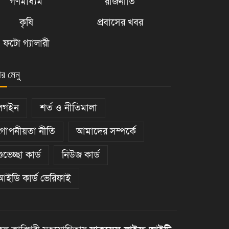
গণমাধ্যম
রাজনীতি
কৃষি
প্রবাসের খবর
ফটো গ্যালারী
ার মেনু
লগইন
শর্ত ও নীতিমালা
গোপনীয়তা নীতি
আমাদের সম্পর্কে
শুভেচ্ছা কার্ড
নিউজ কার্ড
আইডি কার্ড ভেরিফাই