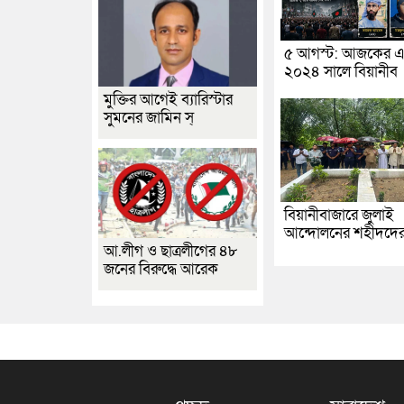
৫ আগস্ট: আজকের এ
২০২৪ সালে বিয়ানীব
মুক্তির আগেই ব্যারিস্টার
সুমনের জামিন স্
বিয়ানীবাজারে জুলাই
আন্দোলনের শহীদদে
আ.লীগ ও ছাত্রলীগের ৪৮
জনের বিরুদ্ধে আরেক