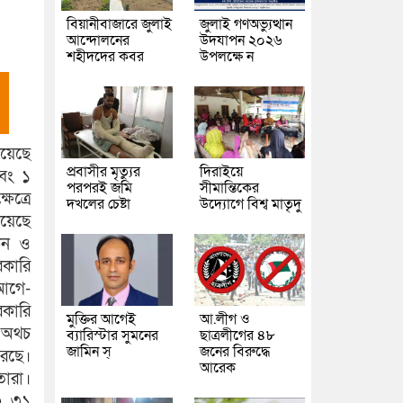
বিয়ানীবাজারে জুলাই
জুলাই গণঅভ্যুত্থান
আন্দোলনের
উদযাপন ২০২৬
শহীদদের কবর
উপলক্ষে ন
য়েছে
প্রবাসীর মৃত্যুর
দিরাইয়ে
এবং ১
পরপরই জমি
সীমান্তিকের
েত্রে
দখলের চেষ্টা
উদ্যোগে বিশ্ব মাতৃদু
িয়েছে
কন ও
কারি
 আগে-
রকারি
মুক্তির আগেই
আ.লীগ ও
। অথচ
ব্যারিস্টার সুমনের
ছাত্রলীগের ৪৮
জামিন স্
জনের বিরুদ্ধে
রেছে।
আরেক
তারা।
০, ৩১