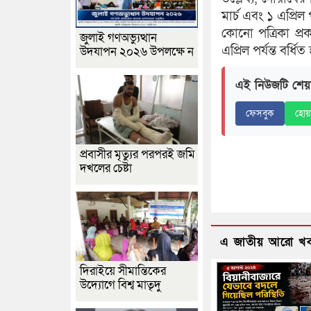
মার্চ এবং ১ এপ্রিল
কোনো পত্রিকা প্র
জুলাই গণঅভ্যুত্থান
এপ্রিল পর্যন্ত বর্ধ
উদযাপন ২০২৬ উপলক্ষে ন
এই নিউজটি শেয়
ফেসবুক
হোয়
প্রবাসীর মৃত্যুর পরপরই জমি
দখলের চেষ্টা
এ জাতীয় আরো খ
দিরাইয়ে সীমান্তিকের
উদ্যোগে বিশ্ব মাতৃদু