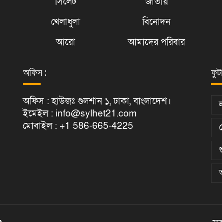
সিলেট
জাতীয়
খেলাধুলা
বিনোদন
আরো
আমাদের পরিবার
অফিস :
ফুট
অফিস : হাউজঃ গুলশান ১, ঢাকা, বাংলাদেশ।
ইমেইল : info@sylhet21.com
মোবাইল : +1 586-665-4225