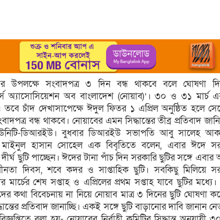
র উপলক্ষে সংবাদপত্র ৩ দিন বন্ধ থাকবে বলে ঘোষণা দি
্স অ্যাসোসিয়েশন অব বাংলাদেশ (নোয়াব)’। ৩০ ও ৩১ মার্চ 
। তবে চাঁদ দেখাসাপেক্ষে ঈদুল ফিতর ১ এপ্রিল অনুষ্ঠিত হলে সেক্ষ
বাদপত্র বন্ধ থাকবে। নোয়াবের এমন সিদ্ধান্তের তীব্র প্রতিবাদ জান
্স ইউনিটি-ডিআরইউ। বুধবার ডিআরইউ সভাপতি আবু সালেহ আ
 মাইনুল হাসান সোহেল এক বিবৃতিতে বলেন, এবার ঈদে সর
রা দীর্ঘ ছুটি পাচ্ছেন। ঈদের টানা পাঁচ দিন সরকারি ছুটির সঙ্গে এবার
ধীনতা দিবস, শবে কদর ও সাপ্তাহিক ছুটি। সবকিছু মিলিয়ে স
দের মার্চের শেষ সপ্তাহ ও এপ্রিলের প্রথম সপ্তাহ যাবে ছুটির মধ্যে
ীদের কথা বিবেচনায় না নিয়ে নোয়াব মাত্র ৩ দিনের ছুটি ঘোষণা ক
ান্তের প্রতিবাদ জানাচ্ছি। একই সঙ্গে ছুটি বাড়ানোর দাবি জানান নে
বিজ্ঞপ্তিতে বলা হয়- নোয়াবের নির্বাহী কমিটির সিদ্ধান্ত অনুযায়ী ৩