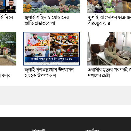
ই দিনে
জুলাই শহিদ ও যোদ্ধাদের
জুলাই আন্দোলন ছাত্র-
জাতি শ্রদ্ধাভরে আ
বীরত্বের স্মার
জুলাই গণঅভ্যুত্থান উদযাপন
প্রবাসীর মৃত্যুর পরপরই 
র কবর
২০২৬ উপলক্ষে ন
দখলের চেষ্টা