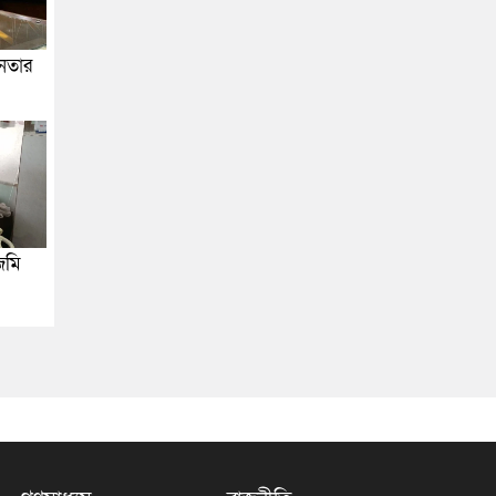
জনতার
জমি