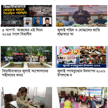
৫ আগস্ট: আজকের এই দিনে
জুলাই শহিদ ও যোদ্ধাদের জাতি
২০২৪ সালে বিয়ানীব
শ্রদ্ধাভরে আ
বিয়ানীবাজারে জুলাই আন্দোলনের
জুলাই গণঅভ্যুত্থান উদযাপন ২০২৬
শহীদদের কবর
উপলক্ষে ন