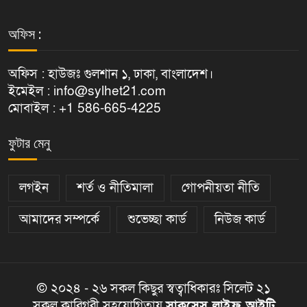
অফিস :
অফিস : হাউজঃ গুলশান ১, ঢাকা, বাংলাদেশ।
ইমেইল : info@sylhet21.com
মোবাইল : +1 586-665-4225
ফুটার মেনু
লগইন
শর্ত ও নীতিমালা
গোপনীয়তা নীতি
আমাদের সম্পর্কে
শুভেচ্ছা কার্ড
নিউজ কার্ড
© ২০২৪ - ২৬ সকল কিছুর স্বত্বাধিকারঃ সিলেট ২১
সকল কারিগরী সহযোগিতায়
সাকসেস লাইফ আইটি