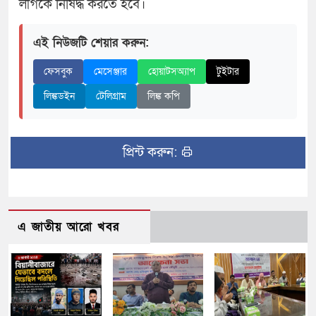
লীগকে নিষিদ্ধ করতে হবে।
এই নিউজটি শেয়ার করুন:
ফেসবুক
মেসেঞ্জার
হোয়াটসঅ্যাপ
টুইটার
লিঙ্কডইন
টেলিগ্রাম
লিঙ্ক কপি
প্রিন্ট করুন:
এ জাতীয় আরো খবর