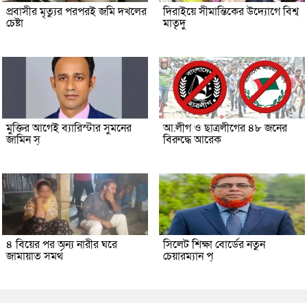
প্রবাসীর মৃত্যুর পরপরই জমি দখলের
দিরাইয়ে সীমান্তিকের উদ্যোগে বিশ্ব
চেষ্টা
মাতৃদু
মুক্তির আগেই ব্যারিস্টার সুমনের
আ.লীগ ও ছাত্রলীগের ৪৮ জনের
জামিন স্
বিরুদ্ধে আরেক
৪ বিয়ের পর অন্য নারীর ঘরে
সিলেট শিক্ষা বোর্ডের নতুন
জামায়াত সমর্থ
চেয়ারম্যান প্