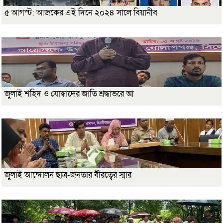
৫ আগস্ট: আজকের এই দিনে ২০২৪ সালে বিয়ানীব
জুলাই শহিদ ও যোদ্ধাদের জাতি শ্রদ্ধাভরে আ
জুলাই আন্দোলন ছাত্র-জনতার বীরত্বের স্মার