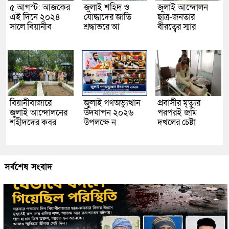
৫ আগস্ট: আজকের
জুলাই শহিদ ও
জুলাই আন্দোলন
এই দিনে ২০২৪
যোদ্ধাদের জাতি
ছাত্র-জনতার
সালে বিয়ানীব
শ্রদ্ধাভরে আ
বীরত্বের স্মার
বিয়ানীবাজারে
জুলাই গণঅভ্যুত্থান
প্রবাসীর মৃত্যুর
জুলাই আন্দোলনের
উদযাপন ২০২৬
পরপরই জমি
শহীদদের কবর
উপলক্ষে ন
দখলের চেষ্টা
সর্বশেষ সংবাদ