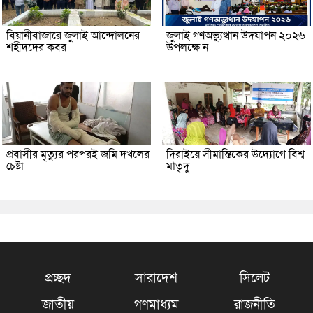
বিয়ানীবাজারে জুলাই আন্দোলনের
জুলাই গণঅভ্যুত্থান উদযাপন ২০২৬
শহীদদের কবর
উপলক্ষে ন
প্রবাসীর মৃত্যুর পরপরই জমি দখলের
দিরাইয়ে সীমান্তিকের উদ্যোগে বিশ্ব
চেষ্টা
মাতৃদু
প্রচ্ছদ
সারাদেশ
সিলেট
জাতীয়
গণমাধ্যম
রাজনীতি