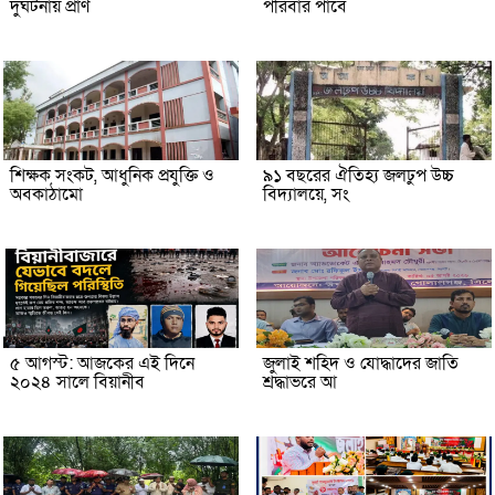
দুর্ঘটনায় প্রাণ
পরিবার পাবে
শিক্ষক সংকট, আধুনিক প্রযুক্তি ও
৯১ বছরের ঐতিহ্য জলঢুপ উচ্চ
অবকাঠামো
বিদ্যালয়ে, সং
৫ আগস্ট: আজকের এই দিনে
জুলাই শহিদ ও যোদ্ধাদের জাতি
২০২৪ সালে বিয়ানীব
শ্রদ্ধাভরে আ