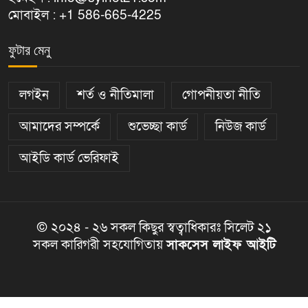
মোবাইল : +1 586-665-4225
ফুটার মেনু
লগইন
শর্ত ও নীতিমালা
গোপনীয়তা নীতি
আমাদের সম্পর্কে
শুভেচ্ছা কার্ড
নিউজ কার্ড
আইডি কার্ড ভেরিফাই
© ২০২৪ - ২৬ সকল কিছুর স্বত্বাধিকারঃ সিলেট ২১
সকল কারিগরী সহযোগিতায়
সাকসেস লাইফ আইটি