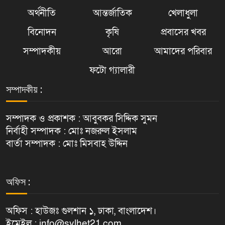
অর্থনীতি
আন্তর্জাতিক
খেলাধুলা
বিনোদন
কৃষি
প্রবাসের খবর
সম্পাদকীয়
আরো
আমাদের পরিবার
ফটো গ্যালারী
সম্পাদকীয় :
সম্পাদক ও প্রকাশক : আবুবকর সিদ্দিক সুমন
নির্বাহী সম্পাদক : মোঃ নজরুল ইসলাম
বার্তা সম্পাদক : মোঃ মিসবাহ উদ্দিন
অফিস :
অফিস : হাউজঃ গুলশান ১, ঢাকা, বাংলাদেশ।
ইমেইল : info@sylhet21.com