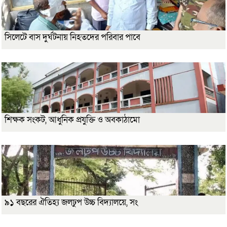
সিলেটে বাস দুর্ঘটনায় নিহতদের পরিবার পাবে
শিক্ষক সংকট, আধুনিক প্রযুক্তি ও অবকাঠামো
৯১ বছরের ঐতিহ্য জলঢুপ উচ্চ বিদ্যালয়ে, সং