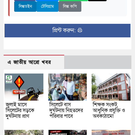
লিঙ্কডইন
টেলিগ্রাম
লিঙ্ক কপি
প্রিন্ট করুন:
এ জাতীয় আরো খবর
জুলাই মাসে
সিলেটে বাস
শিক্ষক সংকট,
সিলেটের সড়কে
দুর্ঘটনায় নিহতদের
আধুনিক প্রযুক্তি ও
দুর্ঘটনায় প্রাণ
পরিবার পাবে
অবকাঠামো