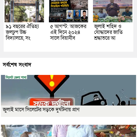
৯১ বছরের ঐতিহ্য
৫ আগস্ট: আজকের
জুলাই শহিদ ও
জলঢুপ উচ্চ
এই দিনে ২০২৪
যোদ্ধাদের জাতি
বিদ্যালয়ে, সং
সালে বিয়ানীব
শ্রদ্ধাভরে আ
সর্বশেষ সংবাদ
জুলাই মাসে সিলেটের সড়কে দুর্ঘটনায় প্রাণ