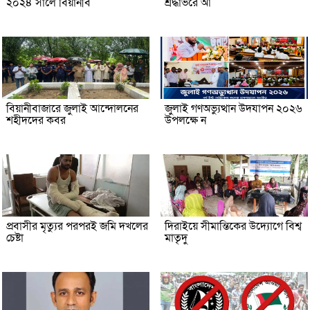
২০২৪ সালে বিয়ানীব
শ্রদ্ধাভরে আ
বিয়ানীবাজারে জুলাই আন্দোলনের
জুলাই গণঅভ্যুত্থান উদযাপন ২০২৬
শহীদদের কবর
উপলক্ষে ন
প্রবাসীর মৃত্যুর পরপরই জমি দখলের
দিরাইয়ে সীমান্তিকের উদ্যোগে বিশ্ব
চেষ্টা
মাতৃদু