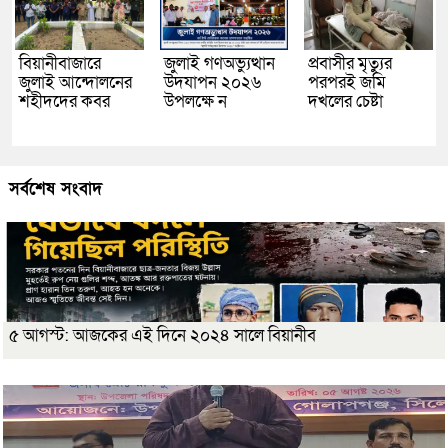
বিয়ানীবাজারে
জুলাই গণঅভ্যুত্থান
প্রবাসীর মৃত্যুর
জুলাই আন্দোলনের
উদযাপন ২০২৬
পরপরই জমি
শহীদদের কবর
উপলক্ষে ন
দখলের চেষ্টা
সর্বশেষ সংবাদ
৫ আগস্ট: আজকের এই দিনে ২০২৪ সালে বিয়ানীব