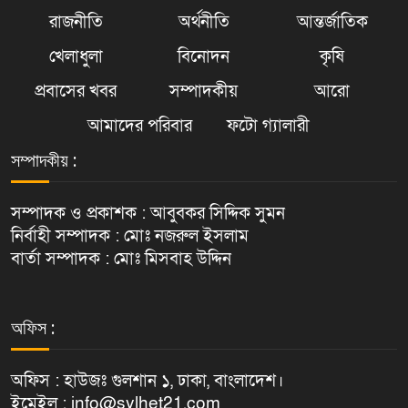
রাজনীতি
অর্থনীতি
আন্তর্জাতিক
খেলাধুলা
বিনোদন
কৃষি
প্রবাসের খবর
সম্পাদকীয়
আরো
আমাদের পরিবার
ফটো গ্যালারী
সম্পাদকীয় :
সম্পাদক ও প্রকাশক : আবুবকর সিদ্দিক সুমন
নির্বাহী সম্পাদক : মোঃ নজরুল ইসলাম
বার্তা সম্পাদক : মোঃ মিসবাহ উদ্দিন
অফিস :
অফিস : হাউজঃ গুলশান ১, ঢাকা, বাংলাদেশ।
ইমেইল : info@sylhet21.com