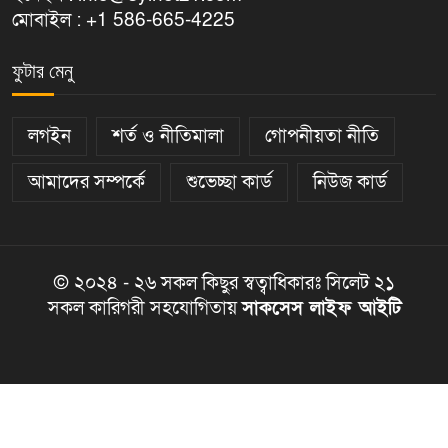
মোবাইল : +1 586-665-4225
ফুটার মেনু
লগইন
শর্ত ও নীতিমালা
গোপনীয়তা নীতি
আমাদের সম্পর্কে
শুভেচ্ছা কার্ড
নিউজ কার্ড
© ২০২৪ - ২৬ সকল কিছুর স্বত্বাধিকারঃ সিলেট ২১
সকল কারিগরী সহযোগিতায়
সাকসেস লাইফ আইটি