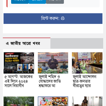
প্রিন্ট করুন:
এ জাতীয় আরো খবর
৫ আগস্ট: আজকের
জুলাই শহিদ ও
জুলাই আন্দোলন
এই দিনে ২০২৪
যোদ্ধাদের জাতি
ছাত্র-জনতার
সালে বিয়ানীব
শ্রদ্ধাভরে আ
বীরত্বের স্মার