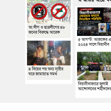
এ জাতীয় আরো খ
আ.লীগ ও ছাত্রলীগের ৪৮
জনের বিরুদ্ধে আরেক
৫ আগস্ট: আজকের এ
২০২৪ সালে বিয়ানীব
৪ বিয়ের পর অন্য নারীর
ঘরে জামায়াত সমর্থ
বিয়ানীবাজারে জুলাই
আন্দোলনের শহীদদে