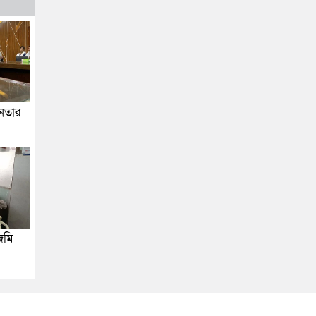
জনতার
জমি