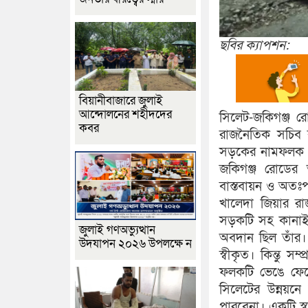
ছবির ক্যাপশন:
বিয়ানীবাজারে জুলাই
আন্দোলনের শহীদদের
সিলেট-জকিগঞ্জ রো
কবর
রাজনৈতিক সচিব বী
সড়কের নামফলক ভে
জকিগঞ্জ রোডের আ
বাস্তবায়ন ও অতঃপ
খালেদা জিয়ার র
সড়কটি সহ কানাইঘাট
জুলাই গণঅভ্যুত্থান
অবদান ছিল তাঁর। 
উদযাপন ২০২৬ উপলক্ষে ন
স্বীকৃত। কিন্তু 
ফলকটি ভেঙে ফেলে 
সিলেটের উন্নয়ন
পারবেনা। একটি স্