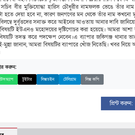
সচিব বীর মুক্তিযোদ্ধা হারিস চৌধুরীর নামফলক ভেঙে তাঁর নাম
েটা হতে দেয়া হবে না, কারণ জনগণের মন থেকে তাঁর নাম কখনো 
বিলম্বে দুর্বৃত্তদের সনাক্ত করে আইনের আওতায় আনার দাবি জানিয়
 বিষয়টি ইউএনও মহোদয়ের দৃষ্টিগোচর করা হয়েছে। আমরা আশা 
ষ বিষয়টি তদন্ত করে পদক্ষেপ নেবেন।এ ব্যাপার জকিগঞ্জ থানার ভারপ্
জ-ই-মুন্না জানান, আমরা বিষয়টির ব্যাপারে খোঁজ নিতেছি। খবর নিয়ে
।
ার করুন:
াটসঅ্যাপ
টুইটার
লিঙ্কডইন
টেলিগ্রাম
লিঙ্ক কপি
প্রিন্ট করুন: