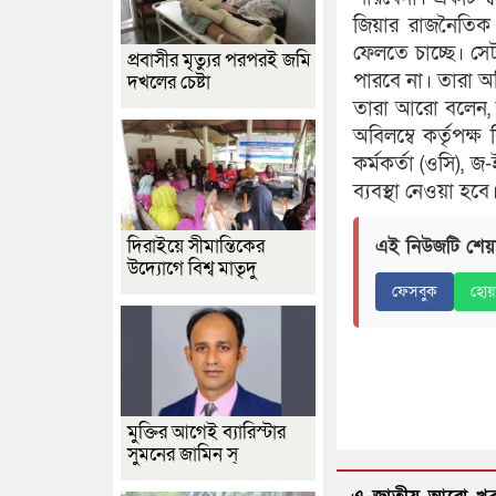
জিয়ার রাজনৈতিক 
ফেলতে চাচ্ছে। স
প্রবাসীর মৃত্যুর পরপরই জমি
পারবে না। তারা অ
দখলের চেষ্টা
তারা আরো বলেন,
অবিলম্বে কর্তৃপক্
কর্মকর্তা (ওসি), 
ব্যবস্থা নেওয়া হবে
এই নিউজটি শেয়
দিরাইয়ে সীমান্তিকের
উদ্যোগে বিশ্ব মাতৃদু
ফেসবুক
হোয়
মুক্তির আগেই ব্যারিস্টার
সুমনের জামিন স্