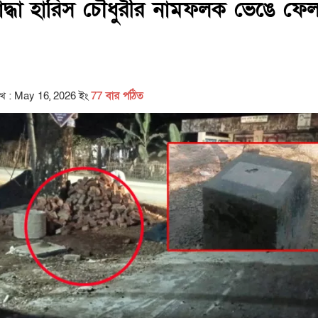
যোদ্ধা হারিস চৌধুরীর নামফলক ভেঙে ফে
িখ : May 16, 2026 ইং
77 বার পঠিত