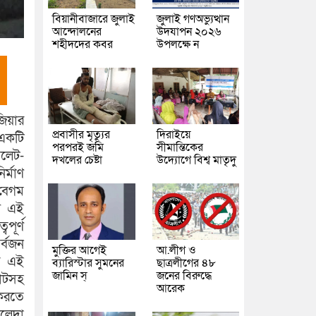
বিয়ানীবাজারে জুলাই
জুলাই গণঅভ্যুত্থান
আন্দোলনের
উদযাপন ২০২৬
শহীদদের কবর
উপলক্ষে ন
িয়ার
প্রবাসীর মৃত্যুর
দিরাইয়ে
 একটি
পরপরই জমি
সীমান্তিকের
িলেট-
দখলের চেষ্টা
উদ্যোগে বিশ্ব মাতৃদু
র্মাণ
 বেগম
য়ে এই
পূর্ণ
র্বজন
মুক্তির আগেই
আ.লীগ ও
িত এই
ব্যারিস্টার সুমনের
ছাত্রলীগের ৪৮
জামিন স্
জনের বিরুদ্ধে
ঘাটসহ
আরেক
করতে
ালেদা