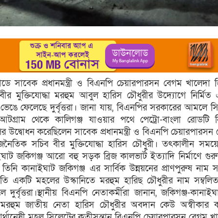
ডে সাবেক প্রধানমন্ত্রী ও বিএনপি চেয়ারপারসন বেগম খালেদা জ
র মুক্তিযোদ্ধা মরহুম আবুল হারিস চৌধুরীর উদ্যোগে নির্মিত
ঙে ফেলেছে দুর্বৃত্তরা। জানা যায়, বিএনপির সরকারের আমলে স
টগ্রাম থেকে কালিগঞ্জ যাওয়ার পথে পেট্রো-বাংলা রোডটি নি
র উদ্বোধন করেছিলেন সাবেক প্রধানমন্ত্রী ও বিএনপি চেয়ারপারসন
াজনৈতিক সচিব বীর মুক্তিযোদ্ধা হারিস চৌধুরী। তৎকালীন সম
 জকিগঞ্জ আরো বহু সড়ক ব্রিজ কালভার্ট ইত্যাদি নির্মাণে গুরুত্ব
তিনি কানাইঘাট জকিগঞ্জ এর সার্বিক উন্নয়নের প্রাণপুরুষ নাম স
সম্প্রতি একটি মহলের উস্কানিতে মরহুম হারিছ চৌধুরীর নাম সম্বল
দুর্বৃত্তরা।স্থানীয় বিএনপি নেতাকর্মীরা জানান, জকিগঞ্জ-কানাই
ে মরহুম জাতীয় নেতা হারিস চৌধুরীর অবদান কেউ অস্বীকার 
বার্থানেষী মহল সিলেটের কৃতীসন্তান বিএনপি চেয়ারপারসন বেগম খ