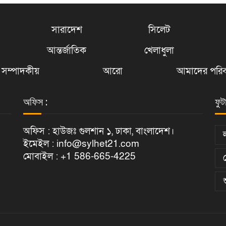
সারাদেশ
সিলেট
আন্তর্জাতিক
খেলাধুলা
সম্পাদকীয়
আরো
আমাদের পরিব
অফিস :
ফুট
অফিস : হাউজঃ গুলশান ১, ঢাকা, বাংলাদেশ।
ইমেইল : info@sylhet21.com
মোবাইল : +1 586-665-4225