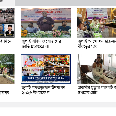
বর
ই দিনে
জুলাই শহিদ ও যোদ্ধাদের
জুলাই আন্দোলন ছাত্র-
জাতি শ্রদ্ধাভরে আ
বীরত্বের স্মার
জুলাই গণঅভ্যুত্থান উদযাপন
প্রবাসীর মৃত্যুর পরপরই 
র কবর
২০২৬ উপলক্ষে ন
দখলের চেষ্টা