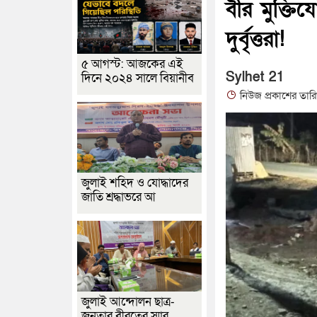
বীর মুক্তি
দুর্বৃত্তরা!
৫ আগস্ট: আজকের এই
Sylhet 21
দিনে ২০২৪ সালে বিয়ানীব
নিউজ প্রকাশের তার
জুলাই শহিদ ও যোদ্ধাদের
জাতি শ্রদ্ধাভরে আ
জুলাই আন্দোলন ছাত্র-
জনতার বীরত্বের স্মার