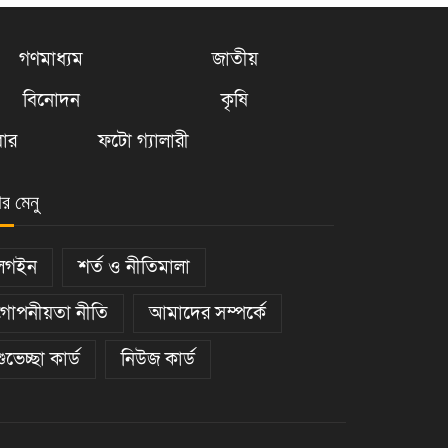
গণমাধ্যম
জাতীয়
বিনোদন
কৃষি
ার
ফটো গ্যালারী
ার মেনু
লগইন
শর্ত ও নীতিমালা
গোপনীয়তা নীতি
আমাদের সম্পর্কে
শুভেচ্ছা কার্ড
নিউজ কার্ড