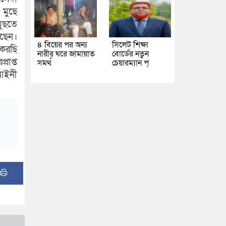
 মুছে
মুছতে
েছেন।
৪ বিয়ের পর অন্য
সিলেট শিক্ষা
করছি
নারীর ঘরে জামায়াত
বোর্ডের নতুন
রাপ্ত
সমর্থ
চেয়ারম্যান প্
 আইনী