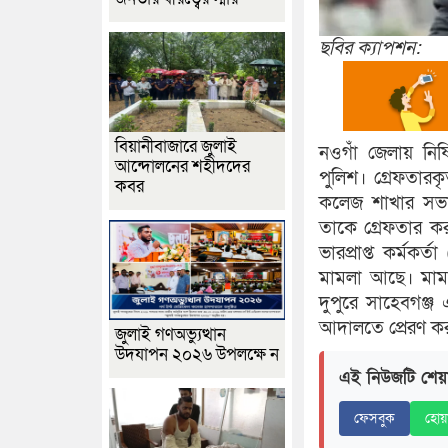
ছবির ক্যাপশন:
বিয়ানীবাজারে জুলাই
নওগাঁ জেলায় নিষ
আন্দোলনের শহীদদের
পুলিশ। গ্রেফতারক
কবর
কলেজ শাখার সভাপ
তাকে গ্রেফতার ক
ভারপ্রাপ্ত কর্মকর
মামলা আছে। মামল
দুপুরে সাহেবগঞ্
আদালতে প্রেরণ ক
জুলাই গণঅভ্যুত্থান
উদযাপন ২০২৬ উপলক্ষে ন
এই নিউজটি শেয়
ফেসবুক
হোয়