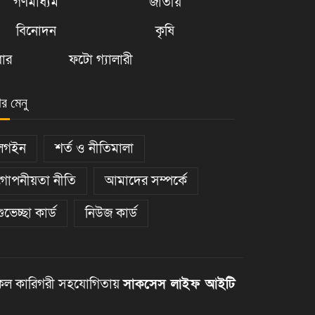
গণমাধ্যম
জাতীয়
বিনোদন
কৃষি
ার
ফটো গ্যালারী
ার মেনু
লগইন
শর্ত ও নীতিমালা
গোপনীয়তা নীতি
আমাদের সম্পর্কে
শুভেচ্ছা কার্ড
নিউজ কার্ড
ল কারিগরী সহযোগিতায়
সাকসেস লাইফ আইটি