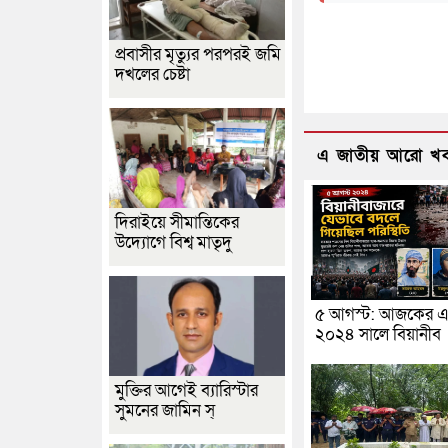
প্রবাসীর মৃত্যুর পরপরই জমি
দখলের চেষ্টা
এ জাতীয় আরো খ
দিরাইয়ে সীমান্তিকের
উদ্যোগে বিশ্ব মাতৃদু
৫ আগস্ট: আজকের এ
২০২৪ সালে বিয়ানীব
মুক্তির আগেই ব্যারিস্টার
সুমনের জামিন স্