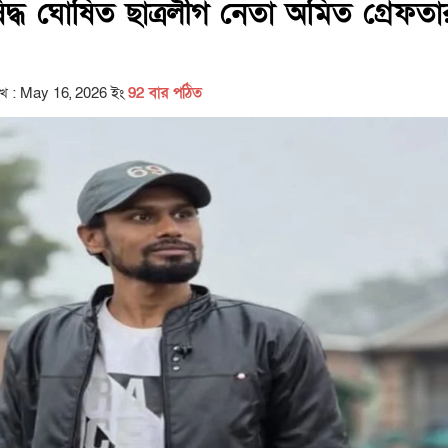
িদ্ধ ঘোষিত ছাত্রলীগ নেতা অমিত গ্রেফতা
িখ : May 16, 2026 ইং
92 বার পঠিত