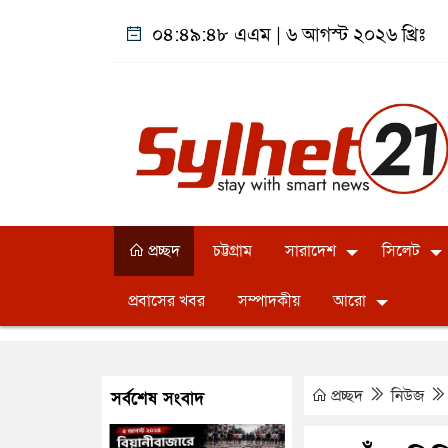
০৪:৪৯:৪৯ এএম
|
৬ আগস্ট ২০২৬ খ্রিঃ
প্রচ্ছদ
চট্টগ্রাম
সারাদেশ
সিলেট
প্রবাসের খবর
সম্পাদকীয়
আরো
প্রচ্ছদ
নিউজ
সর্বশেষ সংবাদ