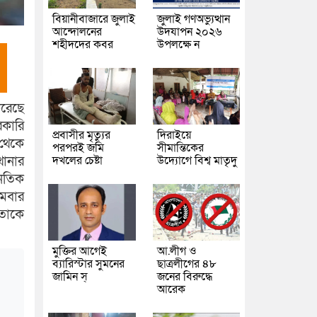
বিয়ানীবাজারে জুলাই
জুলাই গণঅভ্যুত্থান
আন্দোলনের
উদযাপন ২০২৬
শহীদদের কবর
উপলক্ষে ন
করেছে
রকারি
প্রবাসীর মৃত্যুর
দিরাইয়ে
 থেকে
পরপরই জমি
সীমান্তিকের
দখলের চেষ্টা
উদ্যোগে বিশ্ব মাতৃদু
থানার
নৈতিক
োমবার
 তাকে
মুক্তির আগেই
আ.লীগ ও
ব্যারিস্টার সুমনের
ছাত্রলীগের ৪৮
জামিন স্
জনের বিরুদ্ধে
আরেক