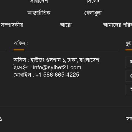
সারাদেশ
সিলেট
আন্তর্জাতিক
খেলাধুলা
সম্পাদকীয়
আরো
আমাদের পরিব
অফিস :
ফুট
অফিস : হাউজঃ গুলশান ১, ঢাকা, বাংলাদেশ।
ইমেইল : info@sylhet21.com
মোবাইল : +1 586-665-4225
২১
সক