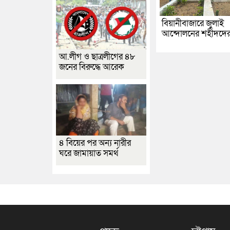
বিয়ানীবাজারে জুলাই
আন্দোলনের শহীদদে
আ.লীগ ও ছাত্রলীগের ৪৮
জনের বিরুদ্ধে আরেক
৪ বিয়ের পর অন্য নারীর
ঘরে জামায়াত সমর্থ