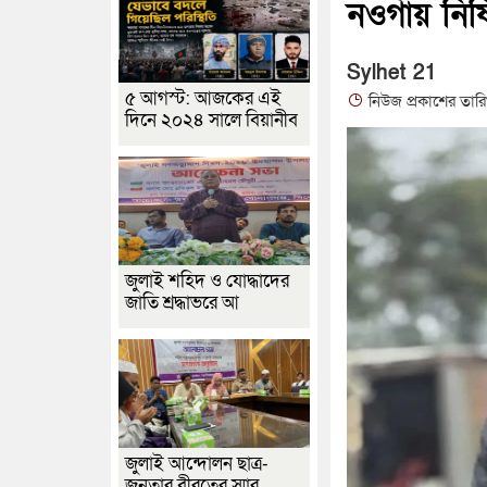
নওগাঁয় নিষ
Sylhet 21
৫ আগস্ট: আজকের এই
নিউজ প্রকাশের তার
দিনে ২০২৪ সালে বিয়ানীব
জুলাই শহিদ ও যোদ্ধাদের
জাতি শ্রদ্ধাভরে আ
জুলাই আন্দোলন ছাত্র-
জনতার বীরত্বের স্মার