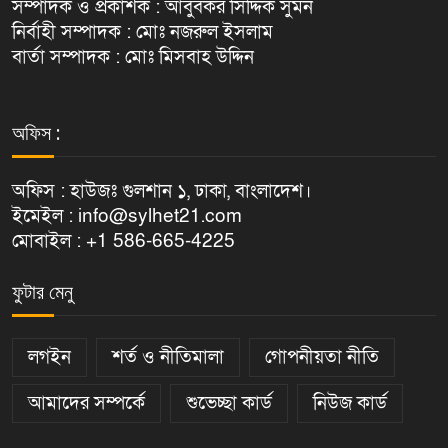
সম্পাদক ও প্রকাশক : আবুবকর সিদ্দিক সুমন
নির্বাহী সম্পাদক : মোঃ নজরুল ইসলাম
বার্তা সম্পাদক : মোঃ মিসবাহ উদ্দিন
অফিস :
অফিস : হাউজঃ গুলশান ১, ঢাকা, বাংলাদেশ।
ইমেইল : info@sylhet21.com
মোবাইল : +1 586-665-4225
ফুটার মেনু
লগইন
শর্ত ও নীতিমালা
গোপনীয়তা নীতি
আমাদের সম্পর্কে
শুভেচ্ছা কার্ড
নিউজ কার্ড