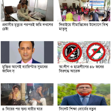
প্রবাসীর মৃত্যুর পরপরই জমি দখলের
দিরাইয়ে সীমান্তিকের উদ্যোগে বিশ্ব
চেষ্টা
মাতৃদু
মুক্তির আগেই ব্যারিস্টার সুমনের
আ.লীগ ও ছাত্রলীগের ৪৮ জনের
জামিন স্
বিরুদ্ধে আরেক
৪ বিয়ের পর অন্য নারীর ঘরে
সিলেট শিক্ষা বোর্ডের নতুন