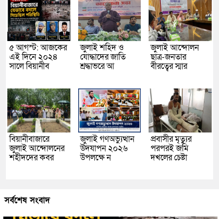
৫ আগস্ট: আজকের
জুলাই শহিদ ও
জুলাই আন্দোলন
এই দিনে ২০২৪
যোদ্ধাদের জাতি
ছাত্র-জনতার
সালে বিয়ানীব
শ্রদ্ধাভরে আ
বীরত্বের স্মার
বিয়ানীবাজারে
জুলাই গণঅভ্যুত্থান
প্রবাসীর মৃত্যুর
জুলাই আন্দোলনের
উদযাপন ২০২৬
পরপরই জমি
শহীদদের কবর
উপলক্ষে ন
দখলের চেষ্টা
সর্বশেষ সংবাদ