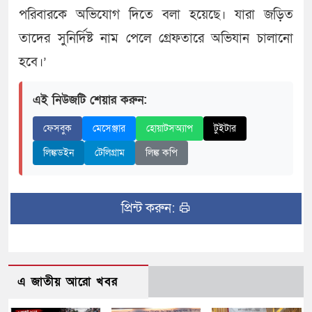
পরিবারকে অভিযোগ দিতে বলা হয়েছে। যারা জড়িত
তাদের সুনির্দিষ্ট নাম পেলে গ্রেফতারে অভিযান চালানো
হবে।’
এই নিউজটি শেয়ার করুন:
ফেসবুক
মেসেঞ্জার
হোয়াটসঅ্যাপ
টুইটার
লিঙ্কডইন
টেলিগ্রাম
লিঙ্ক কপি
প্রিন্ট করুন:
এ জাতীয় আরো খবর