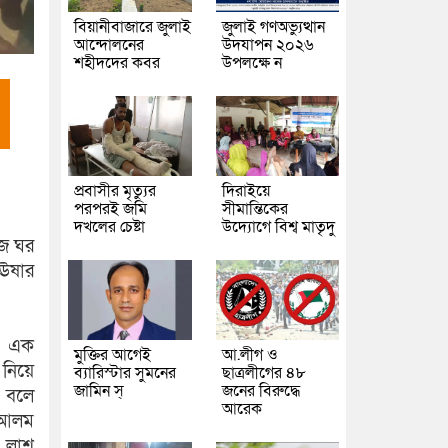
বিয়ানীবাজারে জুলাই
জুলাই গণঅভ্যুত্থান
আন্দোলনের
উদযাপন ২০২৬
শহীদদের কবর
উপলক্ষে ন
প্রবাসীর মৃত্যুর
দিরাইয়ে
পরপরই জমি
সীমান্তিকের
দখলের চেষ্টা
উদ্যোগে বিশ্ব মাতৃদু
িজ ঘর
নঊষার
য়। এক
মুক্তির আগেই
আ.লীগ ও
 নিয়ে
ব্যারিস্টার সুমনের
ছাত্রলীগের ৪৮
জামিন স্
জনের বিরুদ্ধে
 বলে
আরেক
দ আলম
। লাশ