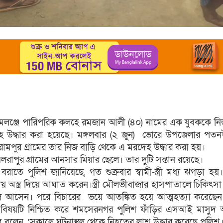
লঞ্জে পারিপরিক কলহে রমজান আলী (৪০) নামের এক যুবককে ন
েহ উদ্ধার করা হয়েছে। মঙ্গলবার (২ জুন) ভোরে উপজেলার পত
লরামপুর গ্রামের তার নিজ বাড়ি থেকে এ মরদেহ উদ্ধার করা হয়।
রাপুর গ্রামের আনসার মিয়ার ছেলে। তার দুটি সন্তান রয়েছে।
বরাতে পুলিশ জানিয়েছে, গত শুক্রবার স্বামী-স্ত্রী মধ্য ঝগড়া হ
দেশীয় অস্ত্র দিয়ে আঘাত করেন।স্ত্রী মৌলভীবাজার হাসপাতালে চিকিৎসা
লে আসেন। পরে বিচারের ভয়ে আতঙ্কিত হয়ে আত্মহত্যা করেছেন
। বিষয়টি নিশ্চিত করে শমসেরনগর পুলিশ ফাঁড়ির এসআই মাসু
রে বলেন, ‘সকালে ঘটনাস্থল থেকে নিহতের লাশ উদ্ধার করেছে পুলিশ