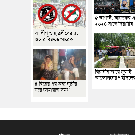
৫ আগস্ট: আজকের এ
২০২৪ সালে বিয়ানীব
আ.লীগ ও ছাত্রলীগের ৪৮
জনের বিরুদ্ধে আরেক
বিয়ানীবাজারে জুলাই
আন্দোলনের শহীদদে
৪ বিয়ের পর অন্য নারীর
ঘরে জামায়াত সমর্থ