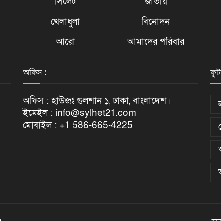
সিলেট
জাতীয়
খেলাধুলা
বিনোদন
আরো
আমাদের পরিবার
অফিস :
ফুট
অফিস : হাউজঃ গুলশান ১, ঢাকা, বাংলাদেশ।
ইমেইল : info@sylhet21.com
মোবাইল : +1 586-665-4225