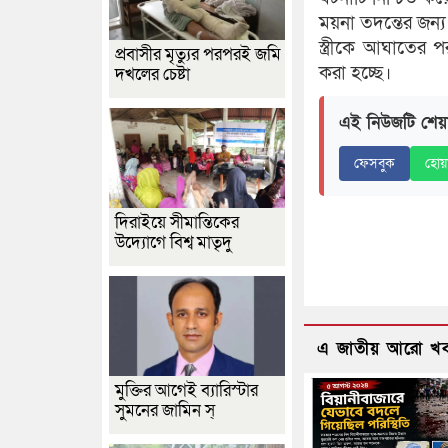
ময়না তদন্তের জন্য
স্ত্রীকে আঘাতের
প্রবাসীর মৃত্যুর পরপরই জমি
করা হচ্ছে।
দখলের চেষ্টা
এই নিউজটি শেয়
ফেসবুক
হোয়
দিরাইয়ে সীমান্তিকের
উদ্যোগে বিশ্ব মাতৃদু
এ জাতীয় আরো খ
মুক্তির আগেই ব্যারিস্টার
সুমনের জামিন স্