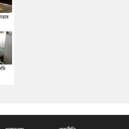
জনতার
জমি