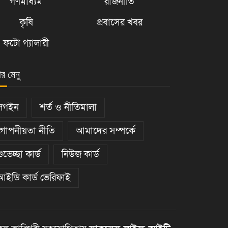
গণমাধ্যম
রাজনীতি
কৃষি
প্রবাসের খবর
ফটো গ্যালারী
ার মেনু
লগইন
শর্ত ও নীতিমালা
গোপনীয়তা নীতি
আমাদের সম্পর্কে
শুভেচ্ছা কার্ড
নিউজ কার্ড
আইডি কার্ড ভেরিফাই