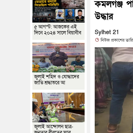
কমলগঞ্জ প
উদ্ধার
৫ আগস্ট: আজকের এই
Sylhet 21
দিনে ২০২৪ সালে বিয়ানীব
নিউজ প্রকাশের তার
জুলাই শহিদ ও যোদ্ধাদের
জাতি শ্রদ্ধাভরে আ
জুলাই আন্দোলন ছাত্র-
জনতার বীরত্বের স্মার