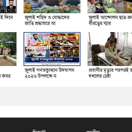
ই দিনে
জুলাই শহিদ ও যোদ্ধাদের
জুলাই আন্দোলন ছাত্র-
জাতি শ্রদ্ধাভরে আ
বীরত্বের স্মার
জুলাই গণঅভ্যুত্থান উদযাপন
প্রবাসীর মৃত্যুর পরপরই 
র কবর
২০২৬ উপলক্ষে ন
দখলের চেষ্টা