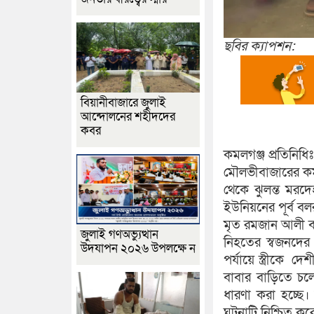
ছবির ক্যাপশন:
বিয়ানীবাজারে জুলাই
আন্দোলনের শহীদদের
কবর
কমলগঞ্জ প্রতিনিধিঃ
মৌলভীবাজারের কম
থেকে ঝুলন্ত মরদ
ইউনিয়নের পূর্ব ব
মৃত রমজান আলী বল
জুলাই গণঅভ্যুত্থান
নিহতের স্বজনদের 
উদযাপন ২০২৬ উপলক্ষে ন
পর্যায়ে স্ত্রীকে 
বাবার বাড়িতে চ
ধারণা করা হচ্ছে
ঘটনাটি নিশ্চিত ক