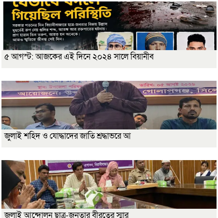
৫ আগস্ট: আজকের এই দিনে ২০২৪ সালে বিয়ানীব
জুলাই শহিদ ও যোদ্ধাদের জাতি শ্রদ্ধাভরে আ
জুলাই আন্দোলন ছাত্র-জনতার বীরত্বের স্মার