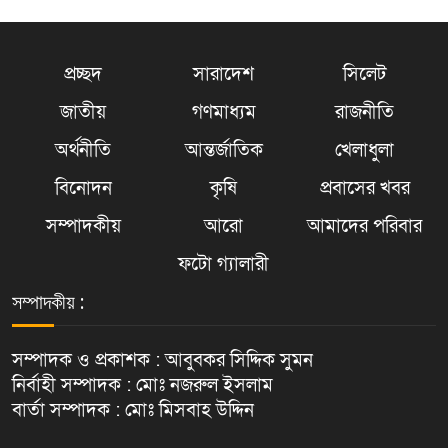
প্রচ্ছদ
সারাদেশ
সিলেট
জাতীয়
গণমাধ্যম
রাজনীতি
অর্থনীতি
আন্তর্জাতিক
খেলাধুলা
বিনোদন
কৃষি
প্রবাসের খবর
সম্পাদকীয়
আরো
আমাদের পরিবার
ফটো গ্যালারী
সম্পাদকীয় :
সম্পাদক ও প্রকাশক : আবুবকর সিদ্দিক সুমন
নির্বাহী সম্পাদক : মোঃ নজরুল ইসলাম
বার্তা সম্পাদক : মোঃ মিসবাহ উদ্দিন