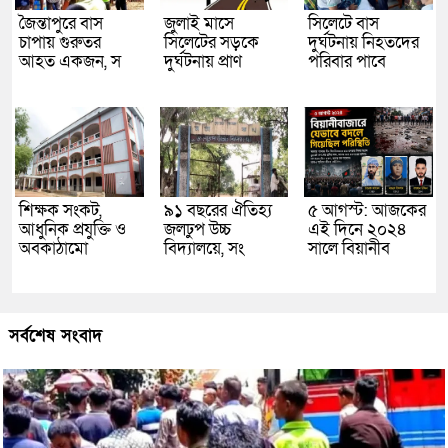
জৈন্তাপুরে বাস
জুলাই মাসে
সিলেটে বাস
চাপায় গুরুতর
সিলেটের সড়কে
দুর্ঘটনায় নিহতদের
আহত একজন, স
দুর্ঘটনায় প্রাণ
পরিবার পাবে
শিক্ষক সংকট,
৯১ বছরের ঐতিহ্য
৫ আগস্ট: আজকের
আধুনিক প্রযুক্তি ও
জলঢুপ উচ্চ
এই দিনে ২০২৪
অবকাঠামো
বিদ্যালয়ে, সং
সালে বিয়ানীব
সর্বশেষ সংবাদ