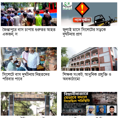
জৈন্তাপুরে বাস চাপায় গুরুতর আহত
জুলাই মাসে সিলেটের সড়কে
একজন, স
দুর্ঘটনায় প্রাণ
সিলেটে বাস দুর্ঘটনায় নিহতদের
শিক্ষক সংকট, আধুনিক প্রযুক্তি ও
পরিবার পাবে
অবকাঠামো