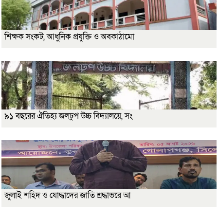
শিক্ষক সংকট, আধুনিক প্রযুক্তি ও অবকাঠামো
৯১ বছরের ঐতিহ্য জলঢুপ উচ্চ বিদ্যালয়ে, সং
জুলাই শহিদ ও যোদ্ধাদের জাতি শ্রদ্ধাভরে আ