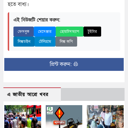
হতে বাধ্য।
এই নিউজটি শেয়ার করুন:
ফেসবুক
মেসেঞ্জার
হোয়াটসঅ্যাপ
টুইটার
লিঙ্কডইন
টেলিগ্রাম
লিঙ্ক কপি
প্রিন্ট করুন:
এ জাতীয় আরো খবর