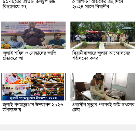
৯১ বছরের ঐতিহ্য জলঢুপ উচ্চ
৫ আগস্ট: আজকের এই দিনে
বিদ্যালয়ে, সং
২০২৪ সালে বিয়ানীব
জুলাই শহিদ ও যোদ্ধাদের জাতি
বিয়ানীবাজারে জুলাই আন্দোলনের
শ্রদ্ধাভরে আ
শহীদদের কবর
জুলাই গণঅভ্যুত্থান উদযাপন ২০২৬
প্রবাসীর মৃত্যুর পরপরই জমি দখলের
উপলক্ষে ন
চেষ্টা