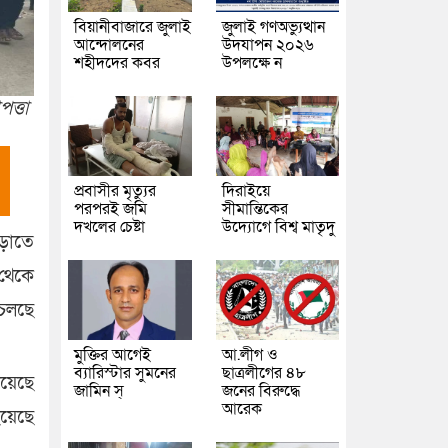
বিয়ানীবাজারে জুলাই
জুলাই গণঅভ্যুত্থান
আন্দোলনের
উদযাপন ২০২৬
শহীদদের কবর
উপলক্ষে ন
ত্তা
প্রবাসীর মৃত্যুর
দিরাইয়ে
পরপরই জমি
সীমান্তিকের
দখলের চেষ্টা
উদ্যোগে বিশ্ব মাতৃদু
এড়াতে
 থেকে
 চলছে
মুক্তির আগেই
আ.লীগ ও
ব্যারিস্টার সুমনের
ছাত্রলীগের ৪৮
রয়েছে
জামিন স্
জনের বিরুদ্ধে
আরেক
হয়েছে