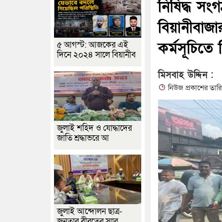
নিষিদ্ধ স
বিয়ানীবাজা
কর্মসূচিতে
৫ আগস্ট: আজকের এই
দিনে ২০২৪ সালে বিয়ানীব
মিসবাহ উদ্দিন :
নিউজ প্রকাশের তার
জুলাই শহিদ ও যোদ্ধাদের
জাতি শ্রদ্ধাভরে আ
জুলাই আন্দোলন ছাত্র-
জনতার বীরত্বের স্মার