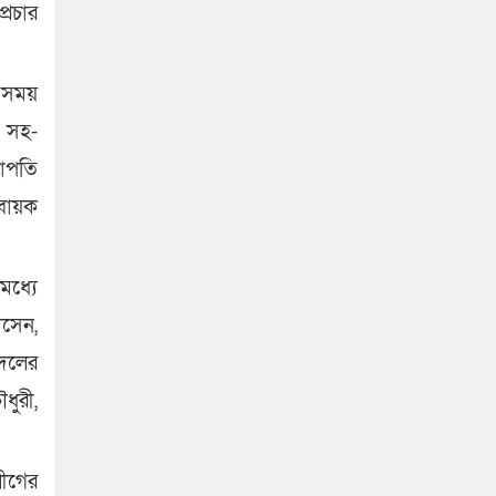
্রচার
এসময়
 সহ-
ভাপতি
হবায়ক
মধ্যে
সেন,
 দলের
ুরী,
লীগের