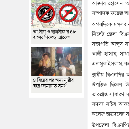
আক্তার হোসেন অন
সম্পাদক ফয়েজ আহম
অপরদিকে মঙ্গলব
আ.লীগ ও ছাত্রলীগের ৪৮
সিলেট জেলা বিএ
জনের বিরুদ্ধে আরেক
সভাপতি আব্দুস সব
আলী হাসান, সাধা
এনামুল ইসলাম, কল
স্থানীয় বিএনপির 
৪ বিয়ের পর অন্য নারীর
উপস্থিত ছিলেন 
ঘরে জামায়াত সমর্থ
ভারপ্রাপ্ত সাধারণ
সদস্য সচিব আফজ
কলেজ ছাত্রদলের স
উপজেলা বিএনপির 