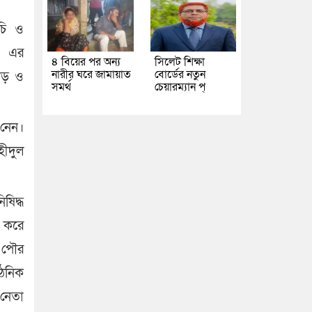
ূচি ও
ও এর
৪ বিয়ের পর অন্য
সিলেট শিক্ষা
নারীর ঘরে জামায়াত
বোর্ডের নতুন
মোড় ও
সমর্থ
চেয়ারম্যান প্
 নেন।
ীদুল
ষিদ্ধ
ল করে
, পৌর
ঠনিক
 নেতা