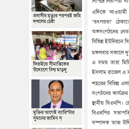
নিশ্ছিদ্র নিরাপত্তা ব্য
এদিকে আওয়ামী লী
প্রবাসীর মৃত্যুর পরপরই জমি
দখলের চেষ্টা
‘তৎপরতা’ ঠেকাত
অঙ্গসংগঠনের নেতা
বিভিন্ন ইউনিয়নে ব
মঙ্গলবার সকালে দু
এ সময় তারা মিছ
দিরাইয়ে সীমান্তিকের
উদ্যোগে বিশ্ব মাতৃদু
ইসলাম রাজেল এ সম
শহরের বিভিন্ন এল
সংগঠনের কার্যক্র
স্থানীয় বিএনপি। 
মুক্তির আগেই ব্যারিস্টার
বিএনপির সভাপত
সুমনের জামিন স্
সম্পাদক তাজ উদ্