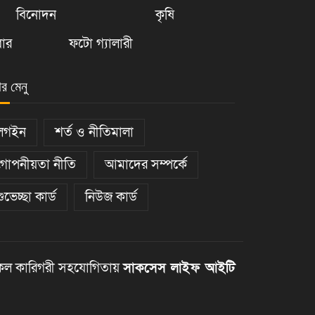
বিনোদন
কৃষি
ার
ফটো গ্যালারী
ার মেনু
লগইন
শর্ত ও নীতিমালা
গোপনীয়তা নীতি
আমাদের সম্পর্কে
শুভেচ্ছা কার্ড
নিউজ কার্ড
ল কারিগরী সহযোগিতায়
সাকসেস লাইফ আইটি