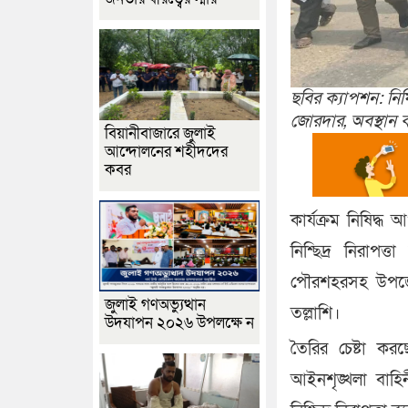
ছবির ক্যাপশন: নিষ
জোরদার, অবস্থান ক
বিয়ানীবাজারে জুলাই
আন্দোলনের শহীদদের
কবর
কার্যক্রম নিষিদ্ধ
নিশ্ছিদ্র নিরাপত
পৌরশহরসহ উপজেলা
জুলাই গণঅভ্যুত্থান
তল্লাশি।
উদযাপন ২০২৬ উপলক্ষে ন
তৈরির চেষ্টা কর
আইনশৃঙ্খলা বাহি