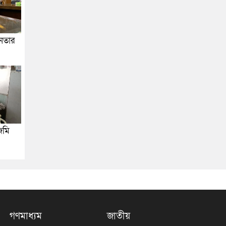
জনতার
জমি
গণমাধ্যম
জাতীয়