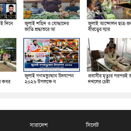
ই দিনে
জুলাই শহিদ ও যোদ্ধাদের
জুলাই আন্দোলন ছাত্র-
জাতি শ্রদ্ধাভরে আ
বীরত্বের স্মার
জুলাই গণঅভ্যুত্থান উদযাপন
প্রবাসীর মৃত্যুর পরপরই 
র কবর
২০২৬ উপলক্ষে ন
দখলের চেষ্টা
সারাদেশ
সিলেট