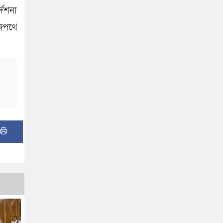
দেশনা
াজপথে