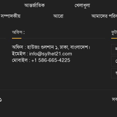
আন্তর্জাতিক
খেলাধুলা
সম্পাদকীয়
আরো
আমাদের পরিব
অফিস :
ফুট
অফিস : হাউজঃ গুলশান ১, ঢাকা, বাংলাদেশ।
ইমেইল : info@sylhet21.com
মোবাইল : +1 586-665-4225
২১
সক