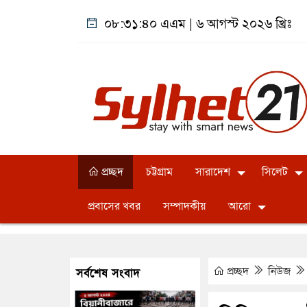
০৮:৩১:৪১ এএম
|
৬ আগস্ট ২০২৬ খ্রিঃ
প্রচ্ছদ
চট্টগ্রাম
সারাদেশ
সিলেট
প্রবাসের খবর
সম্পাদকীয়
আরো
প্রচ্ছদ
নিউজ
সর্বশেষ সংবাদ