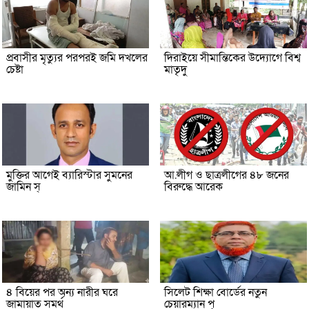
প্রবাসীর মৃত্যুর পরপরই জমি দখলের
দিরাইয়ে সীমান্তিকের উদ্যোগে বিশ্ব
চেষ্টা
মাতৃদু
মুক্তির আগেই ব্যারিস্টার সুমনের
আ.লীগ ও ছাত্রলীগের ৪৮ জনের
জামিন স্
বিরুদ্ধে আরেক
৪ বিয়ের পর অন্য নারীর ঘরে
সিলেট শিক্ষা বোর্ডের নতুন
জামায়াত সমর্থ
চেয়ারম্যান প্