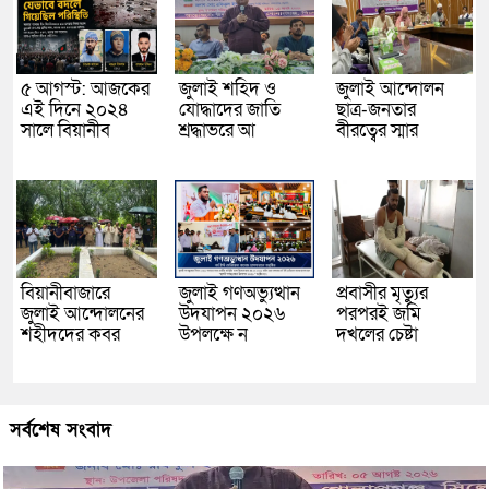
৫ আগস্ট: আজকের
জুলাই শহিদ ও
জুলাই আন্দোলন
এই দিনে ২০২৪
যোদ্ধাদের জাতি
ছাত্র-জনতার
সালে বিয়ানীব
শ্রদ্ধাভরে আ
বীরত্বের স্মার
বিয়ানীবাজারে
জুলাই গণঅভ্যুত্থান
প্রবাসীর মৃত্যুর
জুলাই আন্দোলনের
উদযাপন ২০২৬
পরপরই জমি
শহীদদের কবর
উপলক্ষে ন
দখলের চেষ্টা
সর্বশেষ সংবাদ