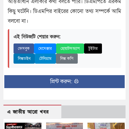
আওতাধীন এলাকার কথা বলতে পারি। ডিএমপিতে এরকম
কিছু ঘটেনি। ডিএমপির বাইরের কোনো তথ্য সম্পর্কে আমি
বলবো না।
এই নিউজটি শেয়ার করুন:
ফেসবুক
মেসেঞ্জার
হোয়াটসঅ্যাপ
টুইটার
লিঙ্কডইন
টেলিগ্রাম
লিঙ্ক কপি
প্রিন্ট করুন:
এ জাতীয় আরো খবর