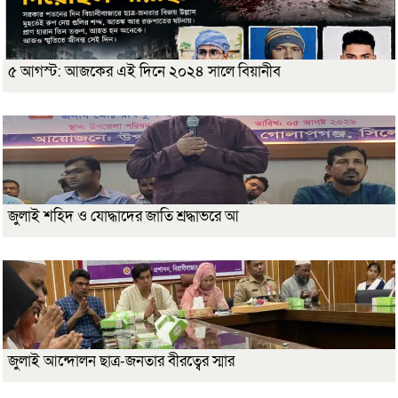
৫ আগস্ট: আজকের এই দিনে ২০২৪ সালে বিয়ানীব
জুলাই শহিদ ও যোদ্ধাদের জাতি শ্রদ্ধাভরে আ
জুলাই আন্দোলন ছাত্র-জনতার বীরত্বের স্মার