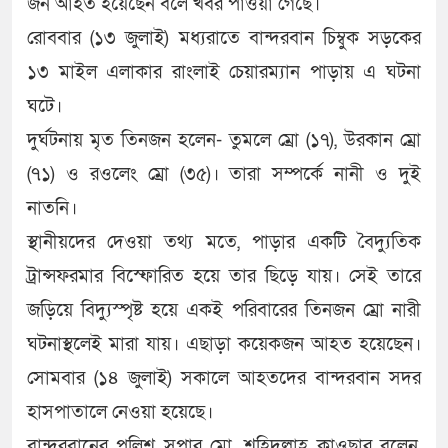
জন আহত হয়েছেন বলে খবর পাওয়া গেছে।
রোববার (১৩ জুলাই) মধ্যরাতে বান্দরবান চিম্বুক সড়‌কের
১৩ মাইল এলাকার রাংলাই চেয়ারম্যান পাড়ায় এ ঘটনা
ঘ‌টে।
দুর্ঘটনায় মৃত তিনজন হলেন- তুমলে ম্রো (১৭), উরকান ম্রো
(৭১) ও রওলেং ম্রো (৩৫)। তারা সম্পর্কে নানী ও দুই
নাতনি।
স্থানীয়দের দেওয়া তথ্য মতে, পাড়ার এক‌টি বৈদ্যুতিক
ট্রান্সফরমার বি‌স্ফো‌রিত হয়ে তা‌র ছিড়ে যায়। সেই তারে
জ‌ড়ি‌য়ে বিদ্যুস্পৃষ্ট হ‌য়ে একই প‌রিবা‌রের তিনজন ম্রো নারী
ঘটনাস্থ‌লেই মারা যায়। এছাড়া কয়েকজন আহত হয়েছেন।
সোমবার (১৪ জুলাই) সকালে আহতদের বান্দরবান সদর
হাসপাতালে নেওয়া হয়েছে।
বান্দরবা‌নের পু‌লিশ সুপার মো. শ‌হিদুল্লাহ কাওছার বলেন,