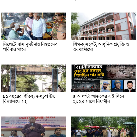
সিলেটে বাস দুর্ঘটনায় নিহতদের
শিক্ষক সংকট, আধুনিক প্রযুক্তি ও
পরিবার পাবে
অবকাঠামো
৯১ বছরের ঐতিহ্য জলঢুপ উচ্চ
৫ আগস্ট: আজকের এই দিনে
বিদ্যালয়ে, সং
২০২৪ সালে বিয়ানীব