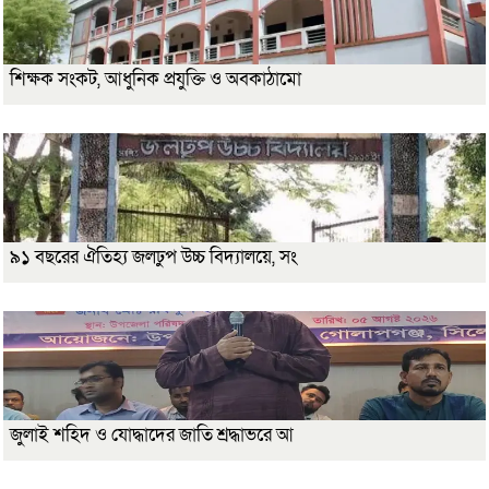
শিক্ষক সংকট, আধুনিক প্রযুক্তি ও অবকাঠামো
৯১ বছরের ঐতিহ্য জলঢুপ উচ্চ বিদ্যালয়ে, সং
জুলাই শহিদ ও যোদ্ধাদের জাতি শ্রদ্ধাভরে আ