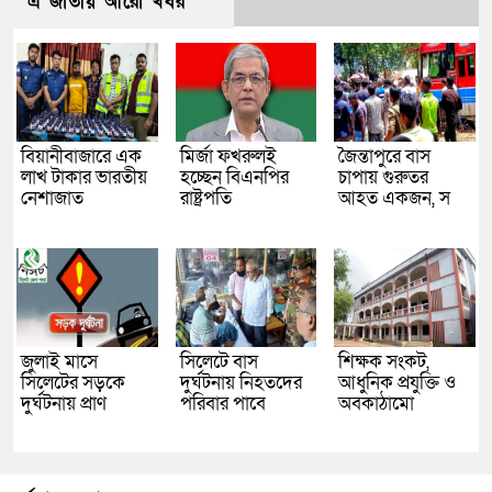
এ জাতীয় আরো খবর
বিয়ানীবাজারে এক
মির্জা ফখরুলই
জৈন্তাপুরে বাস
লাখ টাকার ভারতীয়
হচ্ছেন বিএনপির
চাপায় গুরুতর
নেশাজাত
রাষ্ট্রপতি
আহত একজন, স
জুলাই মাসে
সিলেটে বাস
শিক্ষক সংকট,
সিলেটের সড়কে
দুর্ঘটনায় নিহতদের
আধুনিক প্রযুক্তি ও
দুর্ঘটনায় প্রাণ
পরিবার পাবে
অবকাঠামো