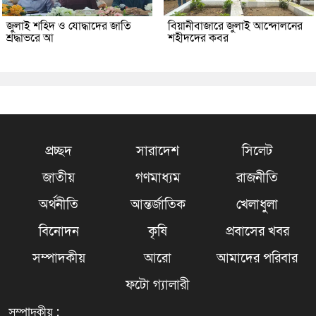
জুলাই শহিদ ও যোদ্ধাদের জাতি
বিয়ানীবাজারে জুলাই আন্দোলনের
শ্রদ্ধাভরে আ
শহীদদের কবর
প্রচ্ছদ
সারাদেশ
সিলেট
জাতীয়
গণমাধ্যম
রাজনীতি
অর্থনীতি
আন্তর্জাতিক
খেলাধুলা
বিনোদন
কৃষি
প্রবাসের খবর
সম্পাদকীয়
আরো
আমাদের পরিবার
ফটো গ্যালারী
সম্পাদকীয় :