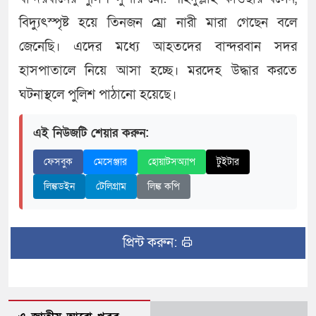
বিদ্যুৎস্পৃষ্ট হয়ে তিনজন ম্রো নারী মারা গে‌ছেন বলে
জেনেছি। এদের ম‌ধ্যে আহতদের বান্দরবান সদর
হাসপাতা‌লে নি‌য়ে আসা হচ্ছে। মরদেহ উদ্ধার কর‌তে
ঘটনাস্থ‌লে পু‌লিশ পাঠা‌নো হ‌য়ে‌ছে।
এই নিউজটি শেয়ার করুন:
ফেসবুক
মেসেঞ্জার
হোয়াটসঅ্যাপ
টুইটার
লিঙ্কডইন
টেলিগ্রাম
লিঙ্ক কপি
প্রিন্ট করুন: