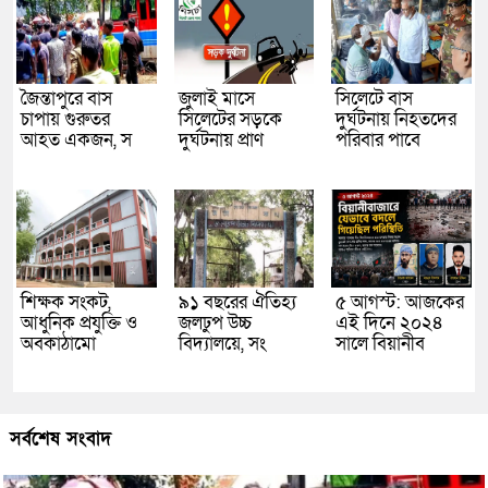
জৈন্তাপুরে বাস
জুলাই মাসে
সিলেটে বাস
চাপায় গুরুতর
সিলেটের সড়কে
দুর্ঘটনায় নিহতদের
আহত একজন, স
দুর্ঘটনায় প্রাণ
পরিবার পাবে
শিক্ষক সংকট,
৯১ বছরের ঐতিহ্য
৫ আগস্ট: আজকের
আধুনিক প্রযুক্তি ও
জলঢুপ উচ্চ
এই দিনে ২০২৪
অবকাঠামো
বিদ্যালয়ে, সং
সালে বিয়ানীব
সর্বশেষ সংবাদ