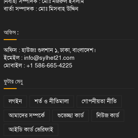
নির্বাহী সম্পাদক : মোঃ নজরুল ইসলাম
বার্তা সম্পাদক : মোঃ মিসবাহ উদ্দিন
অফিস :
অফিস : হাউজঃ গুলশান ১, ঢাকা, বাংলাদেশ।
ইমেইল : info@sylhet21.com
মোবাইল : +1 586-665-4225
ফুটার মেনু
লগইন
শর্ত ও নীতিমালা
গোপনীয়তা নীতি
আমাদের সম্পর্কে
শুভেচ্ছা কার্ড
নিউজ কার্ড
আইডি কার্ড ভেরিফাই