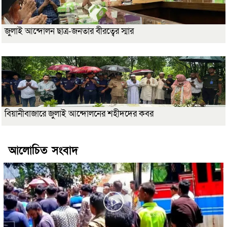
জুলাই আন্দোলন ছাত্র-জনতার বীরত্বের স্মার
বিয়ানীবাজারে জুলাই আন্দোলনের শহীদদের কবর
আলোচিত সংবাদ