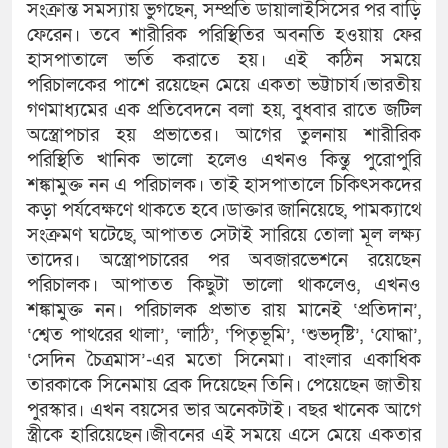
সংক্রান্ত সমস্যায় ভুগছেন, সম্প্রতি ডায়ালাইসিসের পর বাড়ি
ফেরেন। তবে শারীরিক পরিস্থিতির অবনতি হওয়ায় ফের
হাসপাতালে ভর্তি করাতে হয়। এই কঠিন সময়ে
পরিচালকের পাশে রয়েছেন মেয়ে একতা ভট্টাচার্য।ভারতীয়
গণমাধ্যমের এক প্রতিবেদনে বলা হয়, বুধবার রাতে জটিল
অস্ত্রোপচার হয় প্রভাতের। আগের তুলনায় শারীরিক
পরিস্থিতি খানিক ভালো হলেও এখনও কিন্তু পুরোপুরি
শঙ্কামুক্ত নন এ পরিচালক। তাই হাসপাতালে চিকিৎসকদের
কড়া পর্যবেক্ষণে থাকতে হবে।ডাক্তার জানিয়েছে, পামক্যাথে
সংক্রমণ ঘটেছে, আপাতত সেটাই সারিয়ে তোলা মূল লক্ষ্য
তাদের। অস্ত্রোপচারের পর অবজারভেশনে রয়েছেন
পরিচালক। আপাতত কিছুটা ভালো থাকলেও, এখনও
শঙ্কামুক্ত নন। পরিচালক প্রভাত রায় মানেই ‘প্রতিদান’,
‘শ্বেত পাথরের থালা’, ‘লাঠি’, ‘পিতৃভূমি’, ‘শুভদৃষ্টি’, ‘যোদ্ধা’,
‘সেদিন চৈত্রমাস’-এর মতো সিনেমা। বাংলার একাধিক
তারকাকে সিনেমায় ব্রেক দিয়েছেন তিনি। পেয়েছেন জাতীয়
পুরস্কার। এখন বয়সের ভার অনেকটাই। বছর খানেক আগে
স্ত্রীকে হারিয়েছেন।জীবনের এই সময়ে এসে মেয়ে একতার