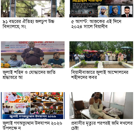
৯১ বছরের ঐতিহ্য জলঢুপ উচ্চ
৫ আগস্ট: আজকের এই দিনে
বিদ্যালয়ে, সং
২০২৪ সালে বিয়ানীব
জুলাই শহিদ ও যোদ্ধাদের জাতি
বিয়ানীবাজারে জুলাই আন্দোলনের
শ্রদ্ধাভরে আ
শহীদদের কবর
জুলাই গণঅভ্যুত্থান উদযাপন ২০২৬
প্রবাসীর মৃত্যুর পরপরই জমি দখলের
উপলক্ষে ন
চেষ্টা