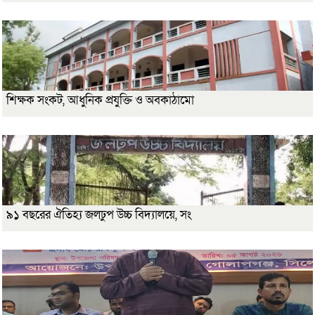
শিক্ষক সংকট, আধুনিক প্রযুক্তি ও অবকাঠামো
৯১ বছরের ঐতিহ্য জলঢুপ উচ্চ বিদ্যালয়ে, সং