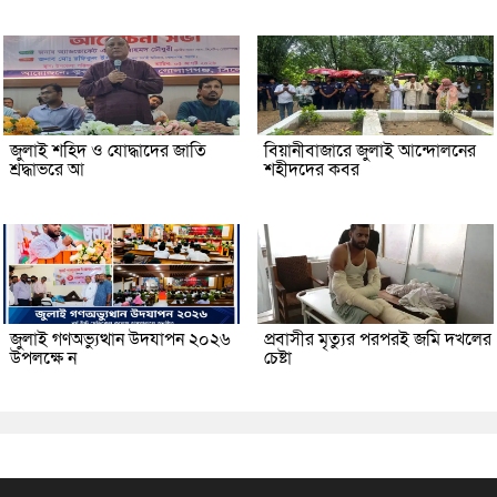
জুলাই শহিদ ও যোদ্ধাদের জাতি
বিয়ানীবাজারে জুলাই আন্দোলনের
শ্রদ্ধাভরে আ
শহীদদের কবর
জুলাই গণঅভ্যুত্থান উদযাপন ২০২৬
প্রবাসীর মৃত্যুর পরপরই জমি দখলের
উপলক্ষে ন
চেষ্টা