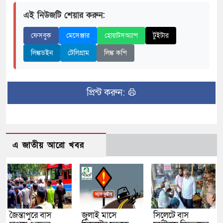
এই নিউজটি শেয়ার করুন:
ফেসবুক
মেসেঞ্জার
হোয়াটসঅ্যাপ
টুইটার
লিঙ্কডইন
টেলিগ্রাম
লিঙ্ক কপি
প্রিন্ট করুন:
এ জাতীয় আরো খবর
জৈন্তাপুরে বাস
জুলাই মাসে
সিলেটে বাস