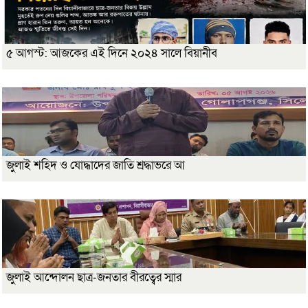
৫ আগস্ট: আজকের এই দিনে ২০২৪ সালে বিয়ানীব
জুলাই শহিদ ও যোদ্ধাদের জাতি শ্রদ্ধাভরে আ
জুলাই আন্দোলন ছাত্র-জনতার বীরত্বের স্মার