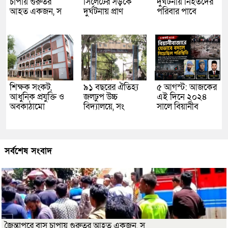
চাপায় গুরুতর
সিলেটের সড়কে
দুর্ঘটনায় নিহতদের
আহত একজন, স
দুর্ঘটনায় প্রাণ
পরিবার পাবে
শিক্ষক সংকট,
৯১ বছরের ঐতিহ্য
৫ আগস্ট: আজকের
আধুনিক প্রযুক্তি ও
জলঢুপ উচ্চ
এই দিনে ২০২৪
অবকাঠামো
বিদ্যালয়ে, সং
সালে বিয়ানীব
সর্বশেষ সংবাদ
জৈন্তাপুরে বাস চাপায় গুরুতর আহত একজন, স