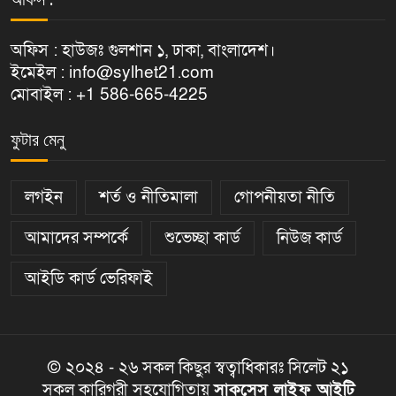
অফিস : হাউজঃ গুলশান ১, ঢাকা, বাংলাদেশ।
ইমেইল : info@sylhet21.com
মোবাইল : +1 586-665-4225
ফুটার মেনু
লগইন
শর্ত ও নীতিমালা
গোপনীয়তা নীতি
আমাদের সম্পর্কে
শুভেচ্ছা কার্ড
নিউজ কার্ড
আইডি কার্ড ভেরিফাই
© ২০২৪ - ২৬ সকল কিছুর স্বত্বাধিকারঃ সিলেট ২১
সকল কারিগরী সহযোগিতায়
সাকসেস লাইফ আইটি