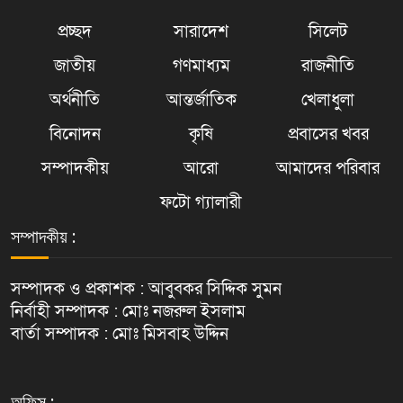
প্রচ্ছদ
সারাদেশ
সিলেট
জাতীয়
গণমাধ্যম
রাজনীতি
অর্থনীতি
আন্তর্জাতিক
খেলাধুলা
বিনোদন
কৃষি
প্রবাসের খবর
সম্পাদকীয়
আরো
আমাদের পরিবার
ফটো গ্যালারী
সম্পাদকীয় :
সম্পাদক ও প্রকাশক : আবুবকর সিদ্দিক সুমন
নির্বাহী সম্পাদক : মোঃ নজরুল ইসলাম
বার্তা সম্পাদক : মোঃ মিসবাহ উদ্দিন
অফিস :