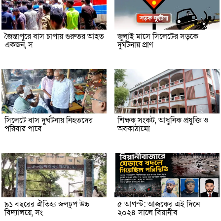
জৈন্তাপুরে বাস চাপায় গুরুতর আহত
জুলাই মাসে সিলেটের সড়কে
একজন, স
দুর্ঘটনায় প্রাণ
সিলেটে বাস দুর্ঘটনায় নিহতদের
শিক্ষক সংকট, আধুনিক প্রযুক্তি ও
পরিবার পাবে
অবকাঠামো
৯১ বছরের ঐতিহ্য জলঢুপ উচ্চ
৫ আগস্ট: আজকের এই দিনে
বিদ্যালয়ে, সং
২০২৪ সালে বিয়ানীব