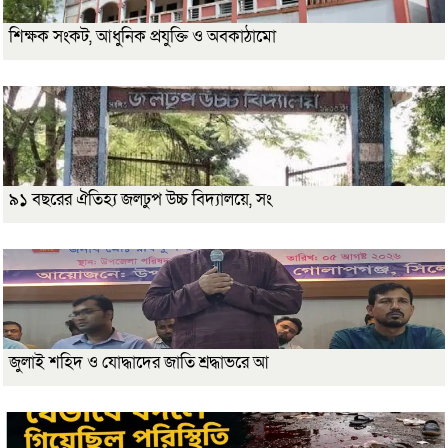
শিক্ষক সংকট, আধুনিক প্রযুক্তি ও অবকাঠামো
৯১ বছরের ঐতিহ্য জলঢুপ উচ্চ বিদ্যালয়ে, সং
জুলাই শহিদ ও যোদ্ধাদের জাতি শ্রদ্ধাভরে আ