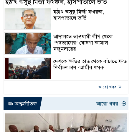
হঠাৎ অসুস্থ মির্জা ফখরুল, হাসপাতালে ভর্তি
হঠাৎ অসুস্থ মির্জা ফখরুল,
হাসপাতালে ভর্তি
আদালতে আওয়ামী লীগ থেকে
‘পদত্যাগের’ ঘোষণা কামাল
মজুমদারের
দেশকে ক্ষতির হাত থেকে বাঁচাতে দ্রুত
নির্বাচন চান -আমীর খসরু
আরো খবর
আন্তর্জাতিক
আরো খবর