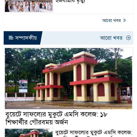
হজযাত্রীর মৃত্যু
আরো খবর
সম্পাদকীয়
আরো খবর
বুয়েটে সাফল্যের মুকুটে এমসি কলেজ: ১৮
শিক্ষার্থীর গৌরবময় অর্জন
বুয়েটে সাফল্যের মুকুটে এমসি কলেজ: