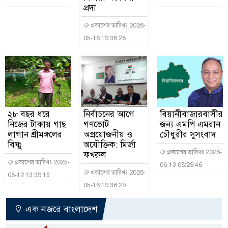
প্রদা
প্রকাশের তারিখঃ 2026-
05-16 19:36:28
২৮ বছর ধরে
নির্বাচনের আগে
বিয়ানীবাজারবাসীর
নিজের টাকায় গাছ
গণভোট
জন্য এমপি এমরান
লাগান শ্রীমঙ্গলের
অপ্রয়োজনীয় ও
চৌধুরীর সুসংবাদ
বিষ্ণু
অযৌক্তিক: মির্জা
প্রকাশের তারিখঃ 2026-
ফখরুল
প্রকাশের তারিখঃ 2025-
06-13 08:29:46
প্রকাশের তারিখঃ 2026-
08-12 13:39:15
05-16 19:36:29
এক নজরে বাংলাদেশ