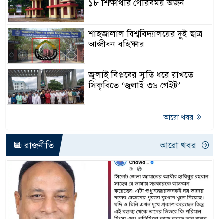
১৮ শিক্ষার্থীর গৌরবময় অর্জন
শাহজালাল বিশ্ববিদ্যালয়ের দুই ছাত্র
আজীবন বহিষ্কার
জুলাই বিপ্লবের স্মৃতি ধরে রাখতে
সিকৃবিতে ‘জুলাই ৩৬ গেইট’
আরো খবর
রাজনীতি
আরো খবর