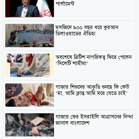
পার্লামেন্ট
মসজিদে ৯০০ বছর ধরে কুরআন
তিলাওয়াতের ঐতিহ্য
অবশেষে ব্রিটিশ নাগরিকত্ব ফিরে পেলেন
‘সিলেটি শামীমা’
গাজার শিশুদের আকুতি শুনছে কি কেউ
‘মা, আমি ক্লান্ত আমি মরে যেতে চাই’
গাজায় ফের ইসরাইলি আগ্রাসনের নিন্দা
জানাল বাংলাদেশ