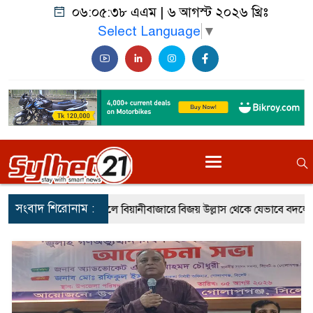
০৬:০৫:৪০ এএম
|
৬ আগস্ট ২০২৬ খ্রিঃ
Select Language
▼
সংবাদ শিরোনাম :
বিয়ানীবাজারে বিজয় উল্লাস থেকে যেভাবে বদলে গিয়েছিল পরিস্থিতি
জু