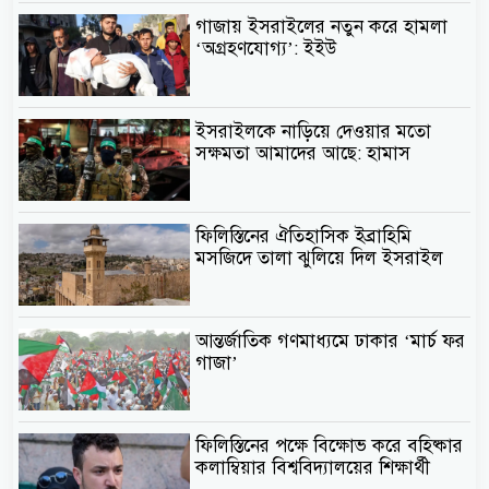
গাজায় ইসরাইলের নতুন করে হামলা
‘অগ্রহণযোগ্য’: ইইউ
ইসরাইলকে নাড়িয়ে দেওয়ার মতো
সক্ষমতা আমাদের আছে: হামাস
ফিলিস্তিনের ঐতিহাসিক ইব্রাহিমি
মসজিদে তালা ঝুলিয়ে দিল ইসরাইল
আন্তর্জাতিক গণমাধ্যমে ঢাকার ‘মার্চ ফর
গাজা’
ফিলিস্তিনের পক্ষে বিক্ষোভ করে বহিষ্কার
কলাম্বিয়ার বিশ্ববিদ্যালয়ের শিক্ষার্থী