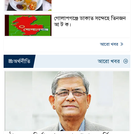
গোলাপগঞ্জে ডাকাত সন্দেহে তিনজন
আ ট ক।
আরো খবর
অর্থনীতি
আরো খবর