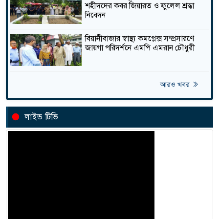
শহীদদের কবর জিয়ারত ও ফুলেল শ্রদ্ধা
জনবল ও জন্মনিয়ন্ত্রণ সামগ্রীর
নিবেদন
সংকটে বিয়ানীবাজারে বেড়েছে
তাজা
জন্মহার
বিয়ানীবাজার স্বাস্থ্য কমপ্লেক্স সম্প্রসারণে
জায়গা পরিদর্শনে এমপি এমরান চৌধুরী
জগন্নাথপু‌রে নৌকা ডু‌বি‌তে ২ জনের
মরদেহ উদ্ধার , নিখোঁজ ২
তাজা
আরও খবর
লাইভ টিভি