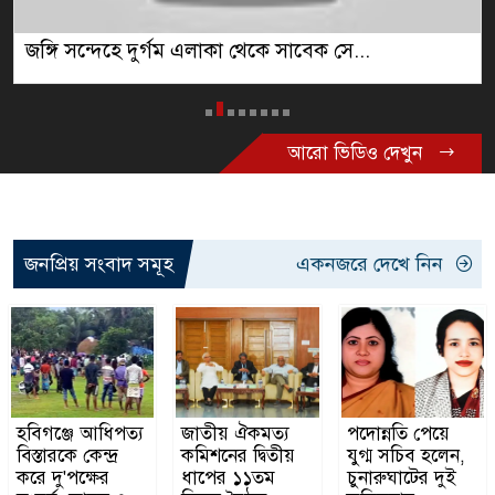
জঙ্গি সন্দেহে দুর্গম এলাকা থেকে সাবেক সে...
আরো ভিডিও দেখুন
জনপ্রিয় সংবাদ সমূহ
একনজরে দেখে নিন
হবিগঞ্জে আধিপত্য
জাতীয় ঐকমত্য
পদোন্নতি পেয়ে
বিস্তারকে কেন্দ্র
কমিশনের দ্বিতীয়
যুগ্ম সচিব হলেন,
করে দু'পক্ষের
ধাপের ১১তম
চুনারুঘাটের দুই