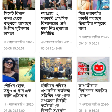
সিলেট বিমান
নয়াগ্রাম -২
নিরাপত্তাকর্মীর
বন্দর থেকে
সরকারি প্রাথমিক
চাকরি করছেন
বাহুবলে আসছেন
বিদ্যালয়ের শ্রেষ্ঠ
ক্রিকেটার নাসুমের
ইংলিশ ফুটবলার
কাব শিশু হুমায়রা
বাবা
হামজা
নির্বাচিত
প্রকাশের তারিখঃ 2026-
প্রকাশের তারিখঃ 2025-
প্রকাশের তারিখঃ 2025-
05-16 19:36:31
03-08 15:05:51
03-04 18:49:48
শৌখিন হোক,
ইউনিয়ন পরিষদ
আগামীকাল
তবুও এ গান এক
প্রশাসনিক কর্মকর্তা
নির্বাচনের তফসিল
ফালি প্রতিরোধ
সমিতির পক্ষ থেকে
ঘোষণা
উপজেলা নির্বাহী
প্রকাশের তারিখঃ 2026-
প্রকাশের তারিখঃ 2026-
কর্মকর্তা কে
বিদায়ী সংবর্ধনা
07-28 08:59:00
05-16 19:36:28