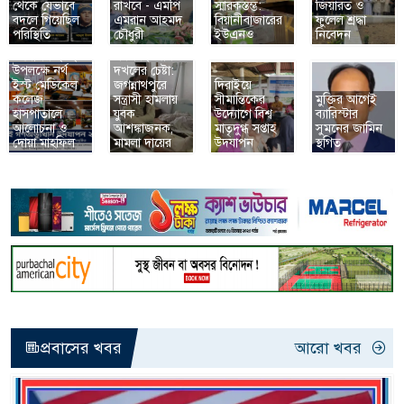
থেকে যেভাবে
রাখবে - এমপি
স্মারকস্তম্ভ:
জিয়ারত ও
বদলে গিয়েছিল
এমরান আহমদ
বিয়ানীবাজারের
ফুলেল শ্রদ্ধা
জুলাই
পরিস্থিতি
চৌধুরী
ইউএনও
নিবেদন
গণঅভ্যুত্থান
প্রবাসীর মৃত্যুর
উদযাপন ২০২৬
পরপরই জমি
উপলক্ষে নর্থ
দখলের চেষ্টা:
ইস্ট মেডিকেল
জগন্নাথপুরে
দিরাইয়ে
কলেজ
সন্ত্রাসী হামলায়
সীমান্তিকের
মুক্তির আগেই
হাসপাতালে
যুবক
উদ্যোগে বিশ্ব
ব্যারিস্টার
আলোচনা ও
আশঙ্কাজনক,
মাতৃদুগ্ধ সপ্তাহ
সুমনের জামিন
দোয়া মাহফিল
মামলা দায়ের
উদযাপন
স্থগিত
প্রবাসের খবর
আরো খবর