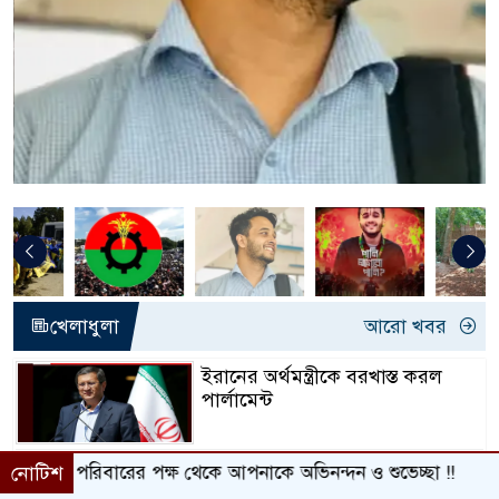
খেলাধুলা
আরো খবর
ইরানের অর্থমন্ত্রীকে বরখাস্ত করল
পার্লামেন্ট
মসজিদে ৯০০ বছর ধরে কুরআন
ষ থেকে আপনাকে অভিনন্দন ও শুভেচ্ছা !!
নোটিশ
তিলাওয়াতের ঐতিহ্য