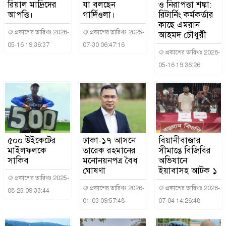
রিয়াল মাদ্রিদের
যা বলছেন
ও নিরাপত্তা শঙ্কা:
আপত্তি।
গার্দিওলা।
রিটার্নিং কর্মকর্তার
কাছে এমরান
প্রকাশের তারিখঃ 2026-
প্রকাশের তারিখঃ 2025-
আহমদ চৌধুরী
05-16 19:36:37
07-30 06:47:16
প্রকাশের তারিখঃ 2026-
05-16 19:36:26
৫০০ উইকেটের
ঢাকা-১৭ আসনে
বিয়ানীবাজার
মাইলফলকে
তারেক রহমানের
সীমান্তে বিজিবির
সাকিব
মনোনয়নপত্র বৈধ
অভিযানে
ঘোষণা
ইয়াবাসহ আটক ১
প্রকাশের তারিখঃ 2025-
প্রকাশের তারিখঃ 2026-
প্রকাশের তারিখঃ 2026-
08-25 09:33:44
01-03 09:57:48
07-04 14:26:48