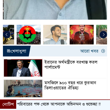
খেলাধুলা
আরো খবর
ইরানের অর্থমন্ত্রীকে বরখাস্ত করল
পার্লামেন্ট
মসজিদে ৯০০ বছর ধরে কুরআন
তিলাওয়াতের ঐতিহ্য
অবশেষে ব্রিটিশ নাগরিকত্ব ফিরে
 থেকে আপনাকে অভিনন্দন ও শুভেচ্ছা !!
নোটিশ
পেলেন ‘সিলেটি শামীমা’