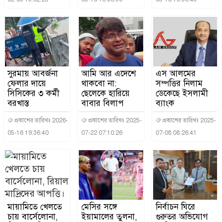
সুরমায় আবর্জনা
আমি আর এদেশে
এস আলমের
ফেলার দায়ে
থাকবো না:
সম্পত্তির নিলাম
সিসিকের ৩ কর্মী
ছেলেকে হারিয়ে
ডেকেছে ইসলামী
বরখাস্ত
বাবার বিলাপ
ব্যাংক
প্রকাশের তারিখঃ 2026-
প্রকাশের তারিখঃ 2025-
প্রকাশের তারিখঃ 2025-
05-16 19:36:40
07-22 07:10:26
07-08 08:26:41
মায়ামিতে খেলতে
মেসির সঙ্গে
নির্বাচন ঘিরে
চায় বার্সেলোনা,
ইয়ামালের তুলনা,
গুরুতর অভিযোগ