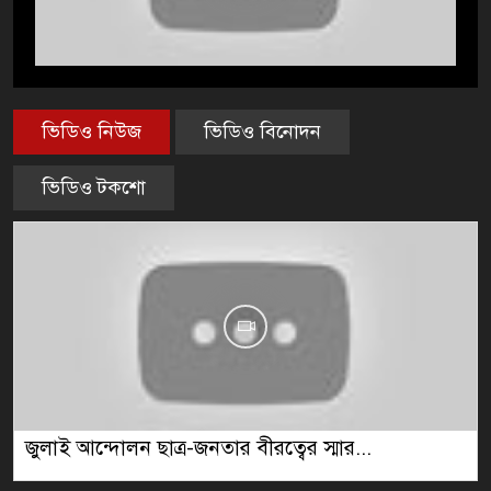
ভিডিও নিউজ
ভিডিও বিনোদন
ভিডিও টকশো
জুলাই আন্দোলন ছাত্র-জনতার বীরত্বের স্মার...