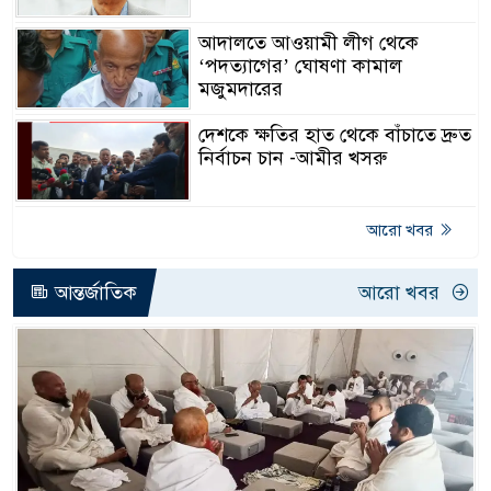
আদালতে আওয়ামী লীগ থেকে
‘পদত্যাগের’ ঘোষণা কামাল
মজুমদারের
দেশকে ক্ষতির হাত থেকে বাঁচাতে দ্রুত
নির্বাচন চান -আমীর খসরু
আরো খবর
আন্তর্জাতিক
আরো খবর