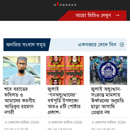
আরো ভিডিও দেখুন
জনপ্রিয় সংবাদ সমূহ
একনজরে দেখে নিন
শবে বরাতের
জুলাই
জুলাই অভ্যুত্থান-
ফযিলত ও
‘গনঅভ্যুত্থানের’
সংক্রান্ত মামলায়
আমাদের করণীয়:
বর্ষপূর্তি উপলক্ষ্যে
ঊর্ধ্বতনের অনুমতি
আতিকুর রহমান
আরও ৪টি পোষ্টার
ছাড়া আসামি
নগরী
প্রকাশ।
গ্রেপ্তার নয়
প্রকাশের তারিখঃ 2026-
প্রকাশের তারিখঃ 2026-
প্রকাশের তারিখঃ 2026-
02-03 13:02:25
05-16 19:36:39
05-16 19:36:45