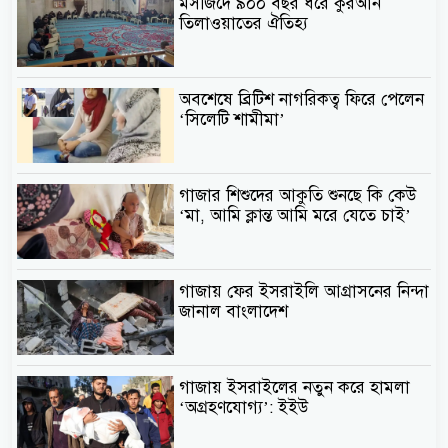
মসজিদে ৯০০ বছর ধরে কুরআন
তিলাওয়াতের ঐতিহ্য
অবশেষে ব্রিটিশ নাগরিকত্ব ফিরে পেলেন
‘সিলেটি শামীমা’
গাজার শিশুদের আকুতি শুনছে কি কেউ
‘মা, আমি ক্লান্ত আমি মরে যেতে চাই’
গাজায় ফের ইসরাইলি আগ্রাসনের নিন্দা
জানাল বাংলাদেশ
গাজায় ইসরাইলের নতুন করে হামলা
‘অগ্রহণযোগ্য’: ইইউ