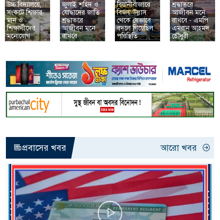
উচ্চ বিদ্যালয়ে,
জুলাই শহিদ ও
বিয়ানীবাজারে
শ্রদ্ধাভরে
সংকটে শিক্ষার
যোদ্ধাদের জাতি
বিজয় উল্লাস
আজীবন মনে
মান ও
শ্রদ্ধাভরে
থেকে যেভাবে
রাখবে - এমপি
শিক্ষার্থীদের
আজীবন মনে
বদলে গিয়েছিল
এমরান আহমদ
মনোযোগ
রাখবে
পরিস্থিতি
চৌধুরী
প্রবাসের খবর
আরো খবর