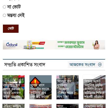
না ভোট
মন্তব্য নেই
ভোট
সম্প্রতি প্রকাশিত সংবাদ
আজকের সংবাদ
সিলেটে বাস
শিক্ষক সংকট,
জৈন্তাপুরে বাস
জুলাই মাসে
দুর্ঘটনায়
আধুনিক প্রযুক্তি
চাপায় গুরুতর
সিলেটের সড়কে
নিহতদের
ও অবকাঠামোর
আহত একজন,
দুর্ঘটনায় প্রাণ
পরিবার পাবে ৫
ঘাটতিতে পিছিয়ে
৫ আগস্ট:
সড়ক অবরোধ
গেল ৩১ জনের
লাখ টাকা
শতবর্ষী প্রতিষ্ঠান
আজকের এই
৯১ বছরের
দিনে ২০২৪
জুলাই শহিদ ও
ঐতিহ্য জলঢুপ
সালে
যোদ্ধাদের জাতি