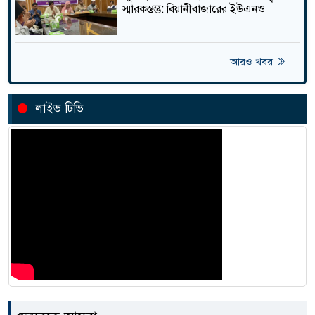
স্মারকস্তম্ভ: বিয়ানীবাজারের ইউএনও
বড়লেখায় জুলাই সনদ বাস্তবায়নের
দাবিতে উপজেলা যুব ও ক্রীড়া
তাজা
বিভাগের বিক্ষোভ মিছিল
আরও খবর
কুলাউড়ায় অবৈধভাবে বালু
উত্তোলনে ইউপি সদস্যকে জরিমানা,
তাজা
একজনের কা রা দ ণ্ড
লাইভ টিভি