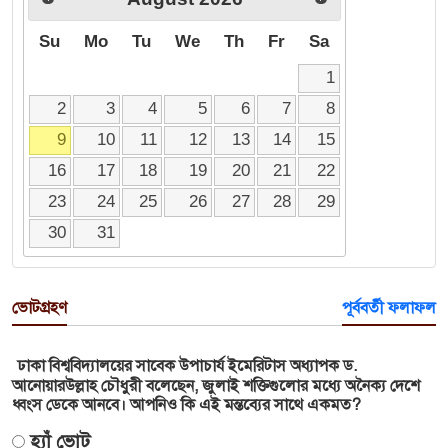
Su
Mo
Tu
We
Th
Fr
Sa
1
2
3
4
5
6
7
8
9
10
11
12
13
14
15
16
17
18
19
20
21
22
23
24
25
26
27
28
29
30
31
ভোটগ্রহণ
পূর্ববর্তী ফলাফল
ঢাকা বিশ্ববিদ্যালয়ের সাবেক উপাচার্য ইমেরিটাস অধ্যাপক ড.
আনোয়ারউল্লাহ চৌধুরী বলেছেন, জুলাই শক্তিগুলোর মধ্যে অনৈক্য দেশে
ধ্বংস ডেকে আনবে। আপনিও কি এই মন্তব্যের সাথে একমত?
হ্যাঁ ভোট