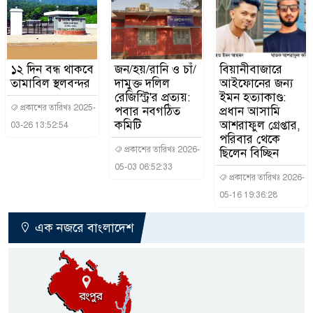
১২ দিন বন্ধ থাকবে
জন/হয়/রানি ও চাঁ/
বিয়ানীবাজারে
তামাবিল স্থলবন্দর
দামুক্ত দলিল
আইফোনের জন্য
রেজিস্ট্রি'র প্রত্যয়:
ইমন হত্যাকাণ্ড:
প্রকাশের তারিখঃ 2025-
পবার নবগঠিত
প্রধান আসামি
কমিটি
আশরাফুল গ্রেপ্তার,
03-26 13:52:54
পরিবার থেকে
প্রকাশের তারিখঃ 2026-
ছিলেন বিচ্ছিন
05-03 06:52:33
প্রকাশের তারিখঃ 2026-
05-16 19:36:28
এক নজরে বাংলাদেশ